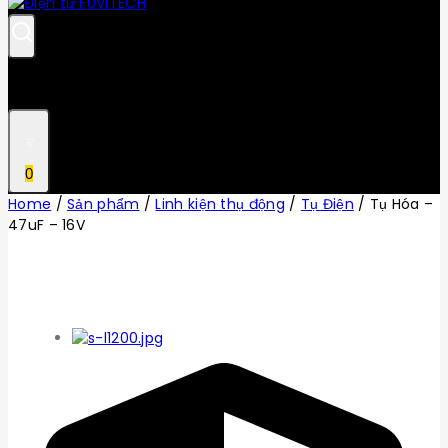
0
Home
/
Sản phẩm
/
Linh kiện thụ động
/
Tụ Điện
/
Tụ Hóa –
47uF – 16V