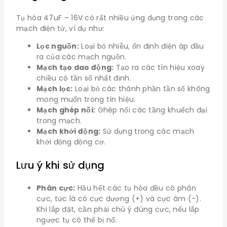
Tụ hóa 47uF – 16V có rất nhiều ứng dụng trong các
mạch điện tử, ví dụ như:
Lọc nguồn:
Loại bỏ nhiễu, ổn định điện áp đầu
ra của các mạch nguồn.
Mạch tạo dao động:
Tạo ra các tín hiệu xoay
chiều có tần số nhất định.
Mạch lọc:
Loại bỏ các thành phần tần số không
mong muốn trong tín hiệu.
Mạch ghép nối:
Ghép nối các tầng khuếch đại
trong mạch.
Mạch khởi động:
Sử dụng trong các mạch
khởi động động cơ.
Lưu ý khi sử dụng
Phân cực:
Hầu hết các tụ hóa đều có phân
cực, tức là có cực dương (+) và cực âm (-).
Khi lắp đặt, cần phải chú ý đúng cực, nếu lắp
ngược tụ có thể bị nổ.