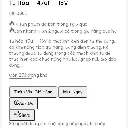
Tụ Hóa – 47uF – 16V
180.000
₫
14 sản phẩm đã bán trong 1 giờ qua
Bán nhanh! Hơn 2 người có trong giỏ hàng của họ
Tụ hóa 47uF – 16V là một linh kiện điện tử thụ động,
có khả năng tích trữ năng lượng điện trường. Nó
thường được sử dụng trong các mạch điện tử để
thực hiện các chức năng như lọc, ghép nối, tạo dao
động,…
Còn 273 trong kho
Tụ
Hóa
Thêm Vào Giỏ Hàng
Mua Ngay
-
47uF
Ask Us
-
16V
Share
số
lượng
30
người đang xem nội dung này ngay lúc này