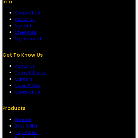
Info
Contact us
About us
My cart
Checkout
My account
Get To Know Us
About Us
Term & Policy
Careers
News & Blog
Contact Us
Products
Special
Best Seller
Top Rated