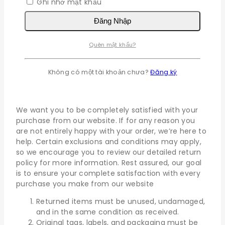
Ghi nhớ mật khẩu
Cash on delivery might be available
Easy 30 days returns and exchanges
Đăng Nhập
Please note that delivery times are estimates and
Quên mật khẩu?
may vary depending on factors such as product
availability, destination, and carrier delay
Không có một tài khoản chưa?
Đăng ký
Returns policy
We want you to be completely satisfied with your
purchase from our website. If for any reason you
are not entirely happy with your order, we’re here to
help. Certain exclusions and conditions may apply,
so we encourage you to review our detailed return
policy for more information. Rest assured, our goal
is to ensure your complete satisfaction with every
purchase you make from our website
Returned items must be unused, undamaged,
and in the same condition as received.
Original tags, labels, and packaging must be