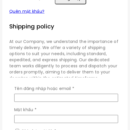
Quên mật khẩu?
Shipping policy
At our Company, we understand the importance of
timely delivery. We offer a variety of shipping
options to suit your needs, including standard,
expedited, and express shipping. Our dedicated
team works diligently to process and dispatch your
orders promptly, aiming to deliver them to your
doorstep within the estimated timeframe.
Bắt
We strive to provide fast and reliable shipping to our
Tên đăng nhập hoặc email
*
buộc
customers. Here’s everything you need to know
about our shipping process:
Bắt
Mật khẩu
*
Dispatch: Within 24 Hours
buộc
Free shipping across all products on a
minimum purchase of $99.
International delivery time 5 to 7 business days