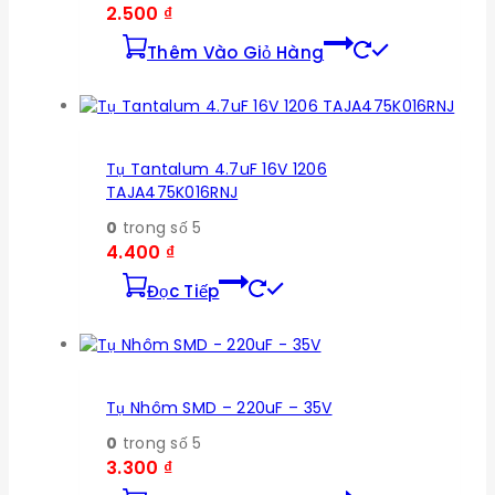
2.500
₫
Thêm Vào Giỏ Hàng
Tụ Tantalum 4.7uF 16V 1206
TAJA475K016RNJ
0
trong số 5
4.400
₫
Đọc Tiếp
Tụ Nhôm SMD – 220uF – 35V
0
trong số 5
3.300
₫