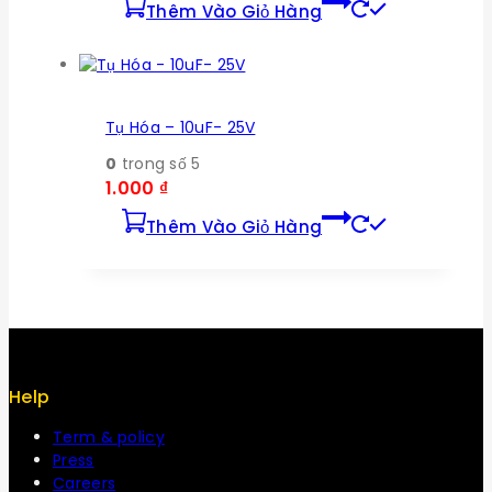
Thêm Vào Giỏ Hàng
Tụ Hóa – 10uF- 25V
0
trong số 5
1.000
₫
Thêm Vào Giỏ Hàng
Help
Term & policy
Press
Careers