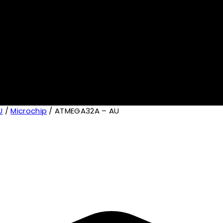
U
/
Microchip
/
ATMEGA32A – AU