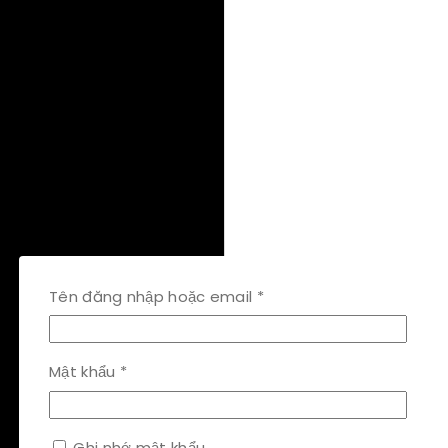
Bắt
Tên đăng nhập hoặc email
*
buộc
Bắt
Mật khẩu
*
buộc
Ghi nhớ mật khẩu