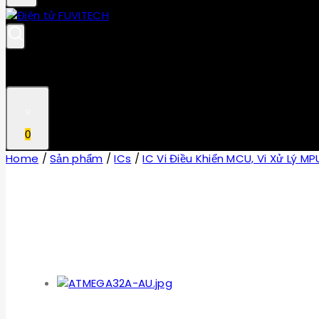
0
Home
/
Sản phẩm
/
ICs
/
IC Vi Điều Khiển MCU, Vi Xử Lý MP