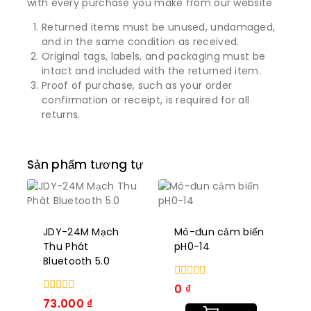
with every purchase you make from our website
Returned items must be unused, undamaged,
and in the same condition as received.
Original tags, labels, and packaging must be
intact and included with the returned item.
Proof of purchase, such as your order
confirmation or receipt, is required for all
returns.
Sản phẩm tương tự
JDY-24M Mạch
Mô-đun cảm biến
Thu Phát
pH0-14
Bluetooth 5.0
0
0
₫
trong
0
73.000
₫
số