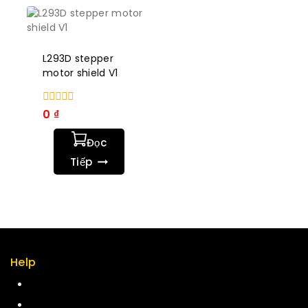
L293D stepper
motor shield V1
0
0
₫
trong
số
Đọc
5
Tiếp
Help
Term & policy
Press