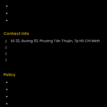
Careers
Delivery
Service
Contact Info
Số 32, Đường 53, Phường Tân Thuận, Tp Hồ Chí Minh
+84 34-661-1851
+84 33-430-8669
sales@fuvitech.vn
Policy
Return Policy
Security
Careers
Sitemap