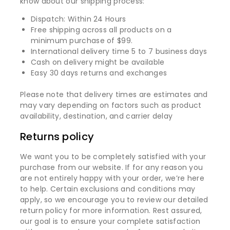
know about our shipping process:
Dispatch: Within 24 Hours
Free shipping across all products on a
minimum purchase of $99.
International delivery time 5 to 7 business days
Cash on delivery might be available
Easy 30 days returns and exchanges
Please note that delivery times are estimates and
may vary depending on factors such as product
availability, destination, and carrier delay
Returns policy
We want you to be completely satisfied with your
purchase from our website. If for any reason you
are not entirely happy with your order, we’re here
to help. Certain exclusions and conditions may
apply, so we encourage you to review our detailed
return policy for more information. Rest assured,
our goal is to ensure your complete satisfaction