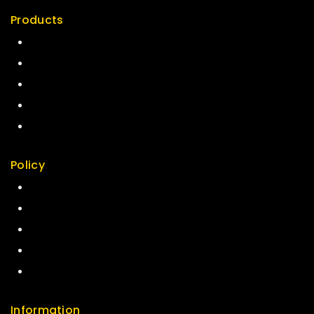
Products
Special
Best Seller
Top Rated
Featured
New Arrivals
Policy
Return Policy
Security
Careers
Sitemap
FAQs
Information