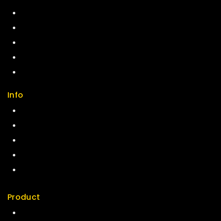
Help Center
Feedback
FAQs
Size Guide
Payments
Info
Contact us
About us
My cart
Checkout
My account
Product
Best Seller