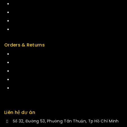
Top Rated
Special
Featured
New Arrivals
Orders & Returns
Track Order
Delivery
Services
Returns
Exchange
Liên hệ dự án
Số 32, Đường 53, Phường Tân Thuận, Tp Hồ Chí Minh