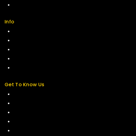
FAQs
Info
Contact us
About us
My cart
Checkout
My account
Get To Know Us
About Us
Term & Policy
Careers
News & Blog
Contact Us