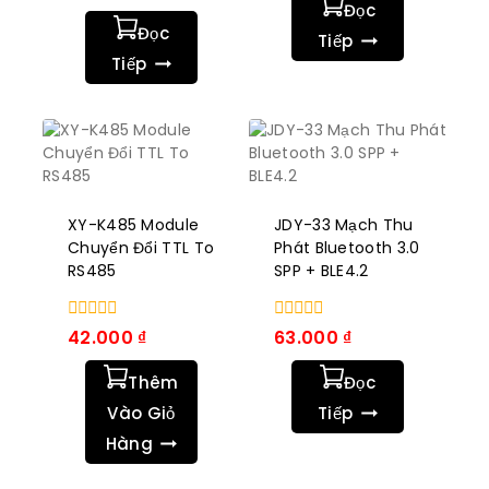
trong
Đọc
5
số
Đọc
5
Tiếp
Tiếp
XY-K485 Module
JDY-33 Mạch Thu
Chuyển Đổi TTL To
Phát Bluetooth 3.0
RS485
SPP + BLE4.2
0
0
42.000
₫
63.000
₫
trong
trong
số
số
Thêm
Đọc
5
5
Vào Giỏ
Tiếp
Hàng