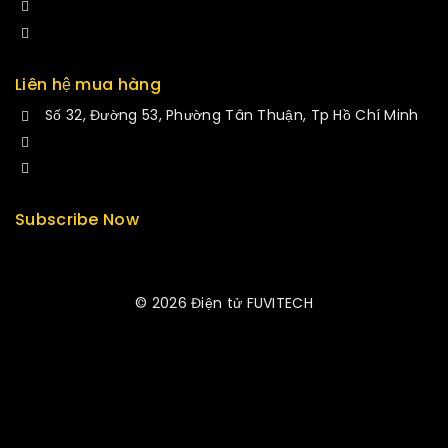
+84 34-661-1851
manminhmai@fuvitech.vn
Liên hệ mua hàng
Số 32, Đường 53, Phường Tân Thuận, Tp Hồ Chí Minh
+84 33-430-8669
sales@fuvitech.vn
Subscribe Now
© 2026 Điện tử FUVITECH
Get Latest Update & News