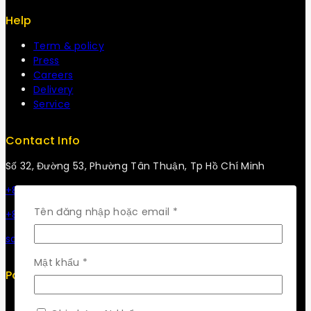
Help
Term & policy
Press
Careers
Delivery
Service
Contact Info
Số 32, Đường 53, Phường Tân Thuận, Tp Hồ Chí Minh
+84 34-661-1851
Bắt
Tên đăng nhập hoặc email
*
+84 33-430-8669
buộc
sales@fuvitech.vn
Bắt
Mật khẩu
*
Policy
buộc
Return Policy