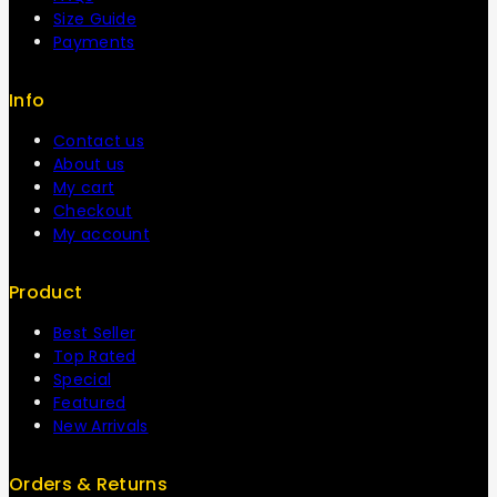
Size Guide
Payments
Info
Contact us
About us
My cart
Checkout
My account
Product
Best Seller
Top Rated
Special
Featured
New Arrivals
Orders & Returns