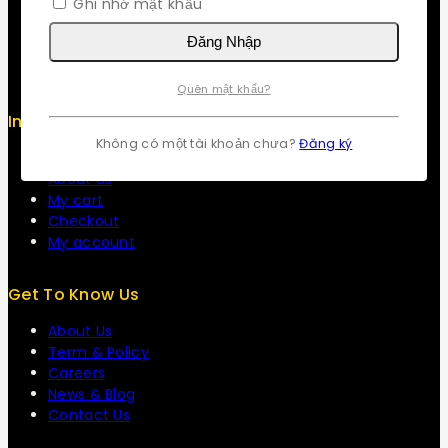
Ghi nhớ mật khẩu
Security
Careers
Đăng Nhập
Sitemap
FAQs
Quên mật khẩu?
Info
Không có một tài khoản chưa?
Đăng ký
Contact us
About us
My cart
Checkout
My account
Get To Know Us
About Us
Term & Policy
Careers
News & Blog
Contact Us