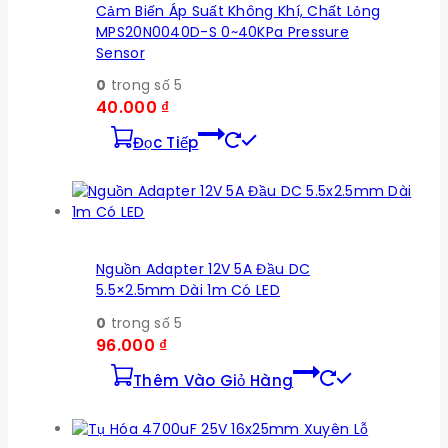
Cảm Biến Áp Suất Không Khí, Chất Lỏng
MPS20N0040D-S 0~40KPa Pressure
Sensor
0
trong số 5
40.000
₫
Đọc Tiếp
Nguồn Adapter 12V 5A Đầu DC
5.5×2.5mm Dài 1m Có LED
0
trong số 5
96.000
₫
Thêm Vào Giỏ Hàng