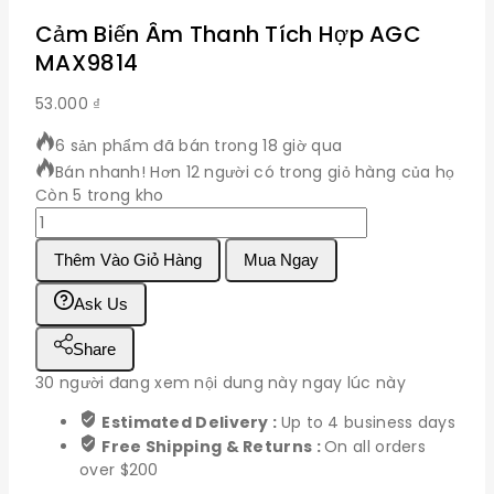
Cảm Biến Âm Thanh Tích Hợp AGC
MAX9814
53.000
₫
6 sản phẩm đã bán trong 18 giờ qua
Bán nhanh! Hơn 12 người có trong giỏ hàng của họ
Còn 5 trong kho
Cảm
Biến
Thêm Vào Giỏ Hàng
Mua Ngay
Âm
Thanh
Ask Us
Tích
Hợp
Share
AGC
MAX9814
30
người đang xem nội dung này ngay lúc này
số
Estimated Delivery :
Up to 4 business days
lượng
Free Shipping & Returns :
On all orders
over $200