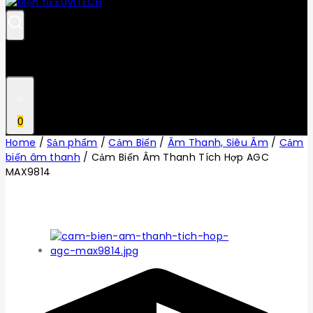
0
Home
/
Sản phẩm
/
Cảm Biến
/
Âm Thanh, Siêu Âm
/
Cảm
biến âm thanh
/
Cảm Biến Âm Thanh Tích Hợp AGC
MAX9814