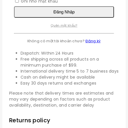
Ghi nhớ mật khẩu
expedited, and express shipping. Our dedicated
team works diligently to process and dispatch your
Đăng Nhập
orders promptly, aiming to deliver them to your
doorstep within the estimated timeframe.
Quên mật khẩu?
We strive to provide fast and reliable shipping to our
customers. Here’s everything you need to know
Không có một tài khoản chưa?
Đăng ký
about our shipping process:
Dispatch: Within 24 Hours
Free shipping across all products on a
minimum purchase of $99.
International delivery time 5 to 7 business days
Cash on delivery might be available
Easy 30 days returns and exchanges
Please note that delivery times are estimates and
may vary depending on factors such as product
availability, destination, and carrier delay
Returns policy