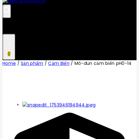
0
Home
/
Sản phẩm
/
Cảm Biến
/
Mô-đun cảm biến pH0-14