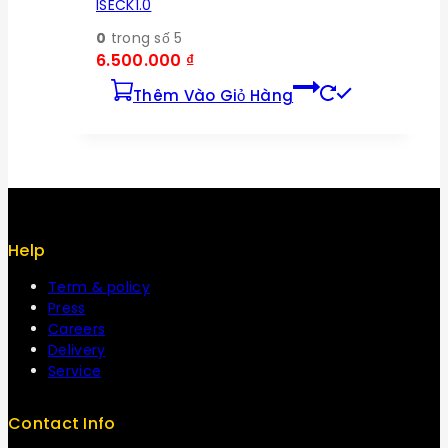
ISECK1.0
0
trong số 5
6.500.000
₫
Thêm Vào Giỏ Hàng
Help
Term & policy
Press
Careers
Delivery
Service
Contact Info