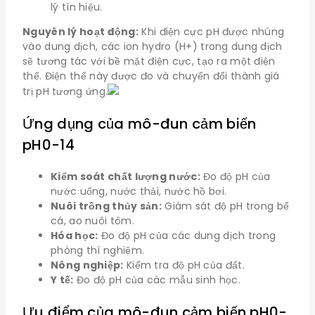
lý tín hiệu.
Nguyên lý hoạt động:
Khi điện cực pH được nhúng
vào dung dịch, các ion hydro (H+) trong dung dịch
sẽ tương tác với bề mặt điện cực, tạo ra một điện
thế. Điện thế này được đo và chuyển đổi thành giá
trị pH tương ứng.
Ứng dụng của mô-đun cảm biến
pH0-14
Kiểm soát chất lượng nước:
Đo độ pH của
nước uống, nước thải, nước hồ bơi.
Nuôi trồng thủy sản:
Giám sát độ pH trong bể
cá, ao nuôi tôm.
Hóa học:
Đo độ pH của các dung dịch trong
phòng thí nghiệm.
Nông nghiệp:
Kiểm tra độ pH của đất.
Y tế:
Đo độ pH của các mẫu sinh học.
Ưu điểm của mô-đun cảm biến pH0-