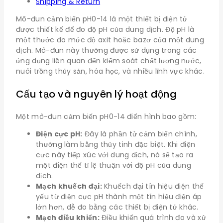
Shipping & Return
Mô-đun cảm biến pH0-14 là một thiết bị điện tử
được thiết kế để đo độ pH của dung dịch. Độ pH là
một thước đo mức độ axit hoặc bazơ của một dung
dịch. Mô-đun này thường được sử dụng trong các
ứng dụng liên quan đến kiểm soát chất lượng nước,
nuôi trồng thủy sản, hóa học, và nhiều lĩnh vực khác.
Cấu tạo và nguyên lý hoạt động
Một mô-đun cảm biến pH0-14 điển hình bao gồm:
Điện cực pH:
Đây là phần tử cảm biến chính,
thường làm bằng thủy tinh đặc biệt. Khi điện
cực này tiếp xúc với dung dịch, nó sẽ tạo ra
một điện thế tỉ lệ thuận với độ pH của dung
dịch.
Mạch khuếch đại:
Khuếch đại tín hiệu điện thế
yếu từ điện cực pH thành một tín hiệu điện áp
lớn hơn, dễ đo bằng các thiết bị điện tử khác.
Mạch điều khiển:
Điều khiển quá trình đo và xử