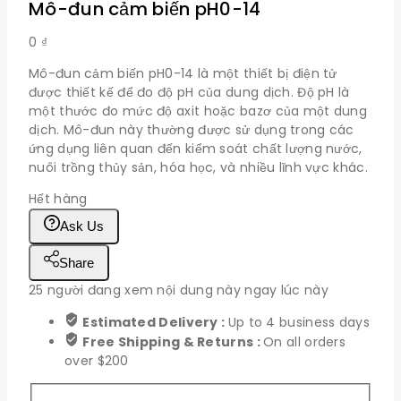
Mô-đun cảm biến pH0-14
0
₫
Mô-đun cảm biến pH0-14 là một thiết bị điện tử
được thiết kế để đo độ pH của dung dịch. Độ pH là
một thước đo mức độ axit hoặc bazơ của một dung
dịch. Mô-đun này thường được sử dụng trong các
ứng dụng liên quan đến kiểm soát chất lượng nước,
nuôi trồng thủy sản, hóa học, và nhiều lĩnh vực khác.
Hết hàng
Ask Us
Share
25
người đang xem nội dung này ngay lúc này
Estimated Delivery :
Up to 4 business days
Free Shipping & Returns :
On all orders
over $200