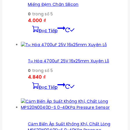
Miếng Đệm Chân Silicon
0
trong số 5
4.000
₫
Đọc Tiếp
Tụ Hóa 4700uF 25V 16x25mm Xuyên Lỗ
0
trong số 5
4.840
₫
Đọc Tiếp
Cảm Biến Áp Suất Không Khí, Chất Lỏng
MPS20N0040D-S 0~40KPa Pressure