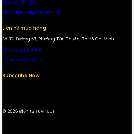
+84 34-661-1851
manminhmai@fuvitech.vn
Liên hệ mua hàng
Số 32, Đường 53, Phường Tân Thuận, Tp Hồ Chí Minh
+84 33-430-8669
sales@fuvitech.vn
Subscribe Now
© 2026 Điện tử FUVITECH
Get Latest Update & News