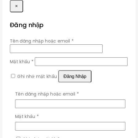
×
Đăng nhập
Bắt
Tên đăng nhập hoặc email
*
buộc
Bắt
Mật khẩu
*
buộc
Ghi nhớ mật khẩu
Đăng Nhập
Quên mật khẩu?
Bắt
Tên đăng nhập hoặc email
*
buộc
Shipping policy
Bắt
Mật khẩu
*
At our Company, we understand the importance of
buộc
timely delivery. We offer a variety of shipping
options to suit your needs, including standard,