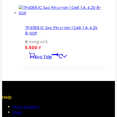
TP4056 IC Sạc Pin Li-Ion 1 Cell, 1 A, 4.2V
8-SOP
0
trong số 5
5.500
₫
Đọc Tiếp
Help
Term & policy
Press