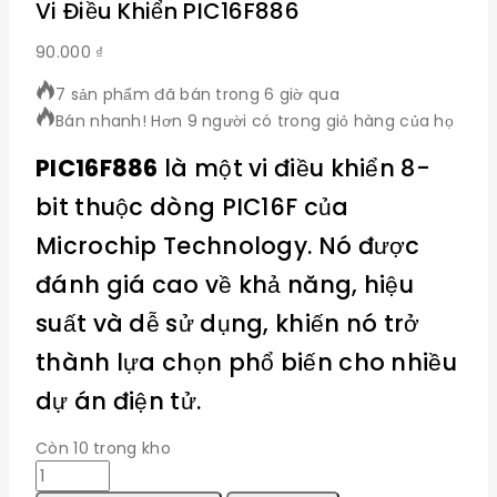
Vi Điều Khiển PIC16F886
90.000
₫
7 sản phẩm đã bán trong 6 giờ qua
Bán nhanh! Hơn 9 người có trong giỏ hàng của họ
PIC16F886
là một vi điều khiển 8-
bit thuộc dòng PIC16F của
Microchip Technology. Nó được
đánh giá cao về khả năng, hiệu
suất và dễ sử dụng, khiến nó trở
thành lựa chọn phổ biến cho nhiều
dự án điện tử.
Còn 10 trong kho
Vi
Điều