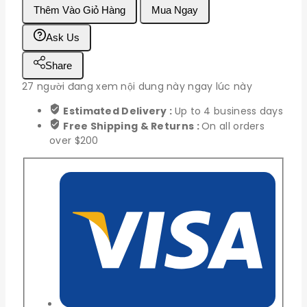
Thêm Vào Giỏ Hàng
Mua Ngay
Khiển
PIC16F886
Ask Us
số
lượng
Share
27
người đang xem nội dung này ngay lúc này
Estimated Delivery :
Up to 4 business days
Free Shipping & Returns :
On all orders
over $200