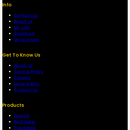
Info
Contact us
About us
My cart
Checkout
My account
Get To Know Us
About Us
Term & Policy
Careers
News & Blog
Contact Us
Products
Special
Best Seller
Top Rated