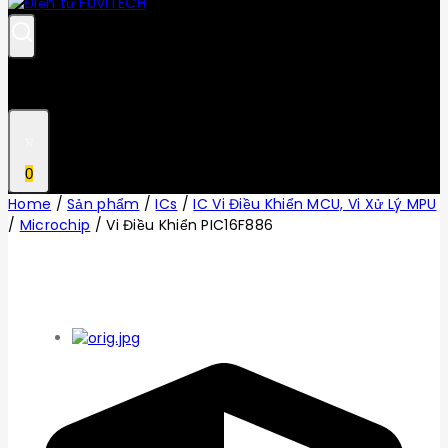
0
Home
/
Sản phẩm
/
ICs
/
IC Vi Điều Khiển MCU, Vi Xử Lý MPU
/
Microchip
/
Vi Điều Khiển PIC16F886