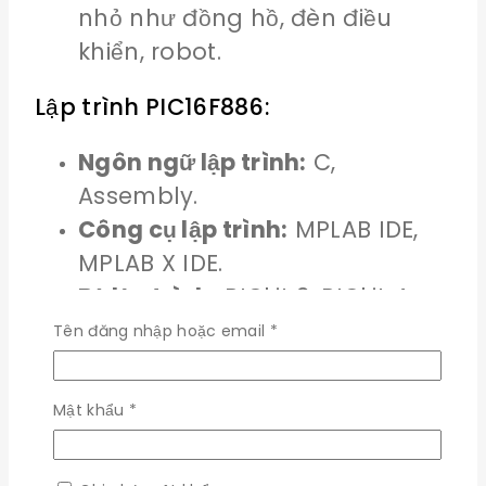
nhỏ như đồng hồ, đèn điều
khiển, robot.
Lập trình PIC16F886:
Ngôn ngữ lập trình:
C,
Assembly.
Công cụ lập trình:
MPLAB IDE,
MPLAB X IDE.
Bộ lập trình:
PICkit 3, PICkit 4.
Bắt
Tên đăng nhập hoặc email
*
Đánh giá
buộc
Không có đánh giá nào.
Bắt
Mật khẩu
*
Hãy là người đầu tiên xét "Vi Điều
buộc
Khiển PIC16F886"