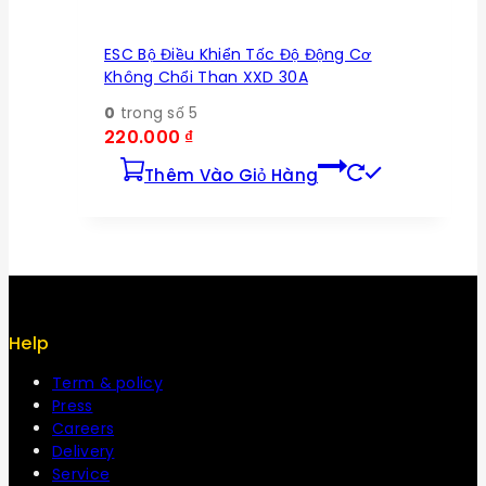
ESC Bộ Điều Khiển Tốc Độ Động Cơ
Không Chổi Than XXD 30A
0
trong số 5
220.000
₫
Thêm Vào Giỏ Hàng
Help
Term & policy
Press
Careers
Delivery
Service