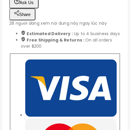
Ask Us
Kính
4
Share
mm
số
28
người đang xem nội dung này ngay lúc này
lượng
Estimated Delivery :
Up to 4 business days
Free Shipping & Returns :
On all orders
over $200