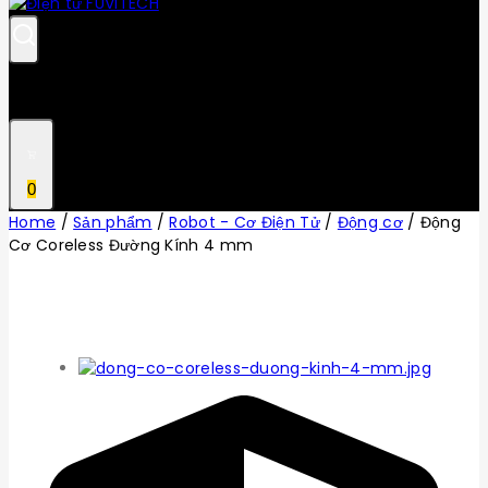
0
Home
/
Sản phẩm
/
Robot - Cơ Điện Tử
/
Động cơ
/
Động
Cơ Coreless Đường Kính 4 mm