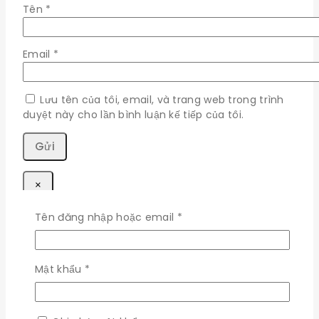
Tên
*
Email
*
Lưu tên của tôi, email, và trang web trong trình
duyệt này cho lần bình luận kế tiếp của tôi.
×
Bắt
Tên đăng nhập hoặc email
*
Đăng nhập
buộc
Bắt
Tên đăng nhập hoặc email
*
Bắt
Mật khẩu
*
buộc
buộc
Bắt
Mật khẩu
*