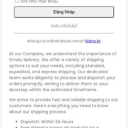
Ghi nhớ mật khẩu
buộc
Ghi nhớ mật khẩu
Đăng Nhập
Đăng Nhập
Quên mật khẩu?
Quên mật khẩu?
Shipping policy
Không có một tài khoản chưa?
Đăng ký
At our Company, we understand the importance of
timely delivery. We offer a variety of shipping
options to suit your needs, including standard,
expedited, and express shipping. Our dedicated
team works diligently to process and dispatch your
orders promptly, aiming to deliver them to your
doorstep within the estimated timeframe.
We strive to provide fast and reliable shipping to our
customers. Here’s everything you need to know
about our shipping process:
Dispatch: Within 24 Hours
Free shipping across all products on a