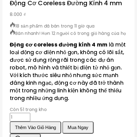
Động Cơ Coreless Đường Kính 4 mm
8.000
₫
18 sản phẩm đã bán trong 11 giờ qua
Bán nhanh! Hơn 12 người có trong giỏ hàng của họ
Động cơ coreless đường kính 4 mm
là một
loại động cơ điện nhỏ gọn, không có lõi sắt,
được sử dụng rộng rãi trong các dự án
robot, mô hình và thiết bị điện tử nhỏ gọn.
Với kích thước siêu nhỏ nhưng sức mạnh
đáng kinh ngạc, động cơ này đã trở thành
một trong những linh kiện không thể thiếu
trong nhiều ứng dụng.
Còn 51 trong kho
Động
Cơ
Thêm Vào Giỏ Hàng
Mua Ngay
Coreless
Đường