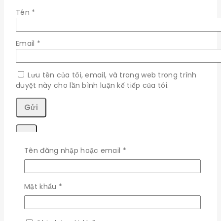
Tên
*
Email
*
Lưu tên của tôi, email, và trang web trong trình
duyệt này cho lần bình luận kế tiếp của tôi.
×
Bắt
Tên đăng nhập hoặc email
*
buộc
Đăng nhập
Bắt
Mật khẩu
*
Bắt
Tên đăng nhập hoặc email
*
buộc
buộc
Bắt