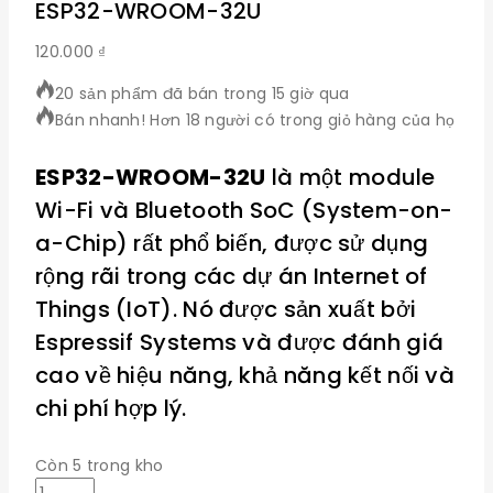
ESP32-WROOM-32U
120.000
₫
20 sản phẩm đã bán trong 15 giờ qua
Bán nhanh! Hơn 18 người có trong giỏ hàng của họ
ESP32-WROOM-32U
là một module
Wi-Fi và Bluetooth SoC (System-on-
a-Chip) rất phổ biến, được sử dụng
rộng rãi trong các dự án Internet of
Things (IoT). Nó được sản xuất bởi
Espressif Systems và được đánh giá
cao về hiệu năng, khả năng kết nối và
chi phí hợp lý.
Còn 5 trong kho
ESP32-