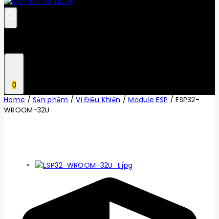
0
Home
/
Sản phẩm
/
Vi Điều Khiển
/
Module ESP
/
ESP32-
WROOM-32U