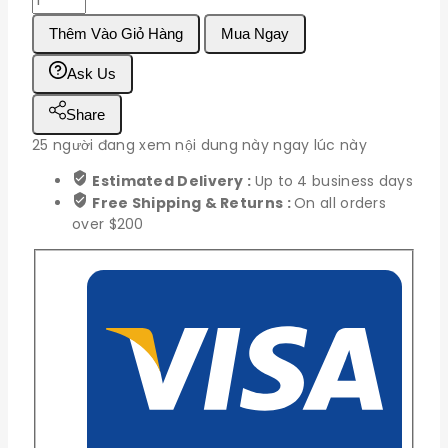
WROOM-
Thêm Vào Giỏ Hàng
Mua Ngay
32U
số
Ask Us
lượng
Share
25
người đang xem nội dung này ngay lúc này
Estimated Delivery :
Up to 4 business days
Free Shipping & Returns :
On all orders
over $200