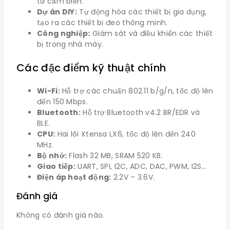
từ cảm biến.
Dự án DIY:
Tự động hóa các thiết bị gia dụng,
tạo ra các thiết bị đeo thông minh.
Công nghiệp:
Giám sát và điều khiển các thiết
bị trong nhà máy.
Các đặc điểm kỹ thuật chính
Wi-Fi:
Hỗ trợ các chuẩn 802.11 b/g/n, tốc độ lên
đến 150 Mbps.
Bluetooth:
Hỗ trợ Bluetooth v4.2 BR/EDR và
BLE.
CPU:
Hai lõi Xtensa LX6, tốc độ lên đến 240
MHz.
Bộ nhớ:
Flash 32 MB, SRAM 520 KB.
Giao tiếp:
UART, SPI, I2C, ADC, DAC, PWM, I2S…
Điện áp hoạt động:
2.2V – 3.6V.
Đánh giá
Không có đánh giá nào.