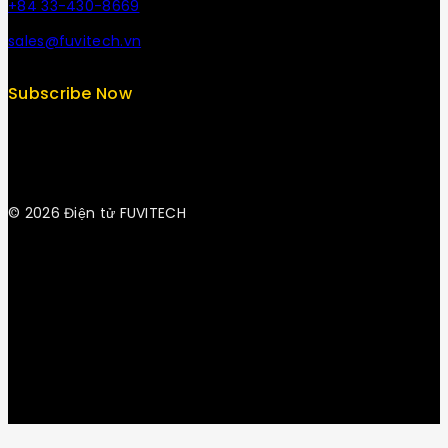
+84 33-430-8669
sales@fuvitech.vn
Subscribe Now
© 2026 Điện tử FUVITECH
Get Latest Update & News