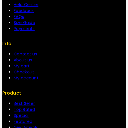
Help Center
Feedback
FAQs
Size Guide
Payments
Info
Contact us
About us
My cart
Checkout
My account
Product
Best Seller
Top Rated
Special
Featured
New Arrivals