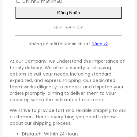
Ghi nhớ mật khẩu
Mật khẩu
*
buộc
Đăng Nhập
Ghi nhớ mật khẩu
Đăng Nhập
Quên mật khẩu?
Quên mật khẩu?
Shipping policy
Không có một tài khoản chưa?
Đăng ký
At our Company, we understand the importance of
timely delivery. We offer a variety of shipping
options to suit your needs, including standard,
expedited, and express shipping. Our dedicated
team works diligently to process and dispatch your
orders promptly, aiming to deliver them to your
doorstep within the estimated timeframe.
We strive to provide fast and reliable shipping to our
customers. Here’s everything you need to know
about our shipping process:
Dispatch: Within 24 Hours