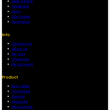
Help Center
Feedback
FAQs
Size Guide
Payments
Info
Contact us
About us
My cart
Checkout
My account
Product
Best Seller
Top Rated
Special
Featured
New Arrivals