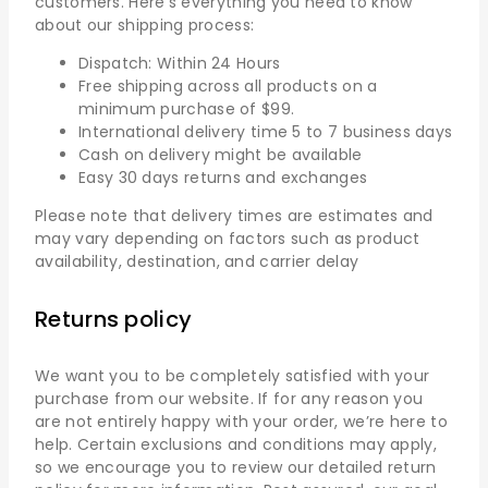
customers. Here’s everything you need to know
about our shipping process:
Dispatch: Within 24 Hours
Free shipping across all products on a
minimum purchase of $99.
International delivery time 5 to 7 business days
Cash on delivery might be available
Easy 30 days returns and exchanges
Please note that delivery times are estimates and
may vary depending on factors such as product
availability, destination, and carrier delay
Returns policy
We want you to be completely satisfied with your
purchase from our website. If for any reason you
are not entirely happy with your order, we’re here to
help. Certain exclusions and conditions may apply,
so we encourage you to review our detailed return