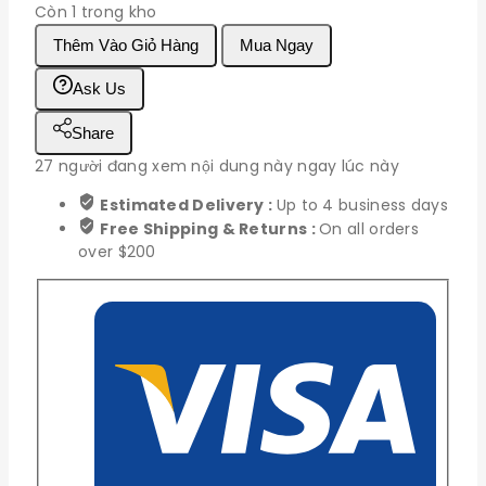
Còn 1 trong kho
Công
Thêm Vào Giỏ Hàng
Mua Ngay
tắc
cảm
Ask Us
biến
ánh
Share
sáng
27
người đang xem nội dung này ngay lúc này
Relay
V3
Estimated Delivery :
Up to 4 business days
số
Free Shipping & Returns :
On all orders
lượng
over $200