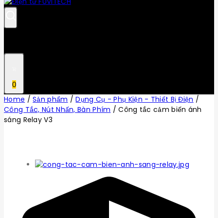
0
Home
/
Sản phẩm
/
Dụng Cụ - Phụ Kiện - Thiết Bị Điện
/
Công Tắc, Nút Nhấn, Bàn Phím
/
Công tắc cảm biến ánh
sáng Relay V3