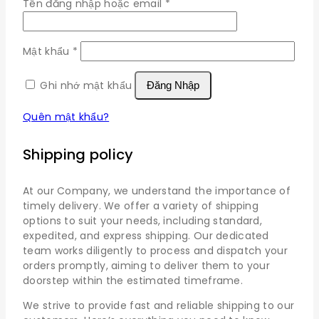
Bắt
Tên đăng nhập hoặc email
*
buộc
Bắt
Mật khẩu
*
buộc
Ghi nhớ mật khẩu
Đăng Nhập
Quên mật khẩu?
Shipping policy
At our Company, we understand the importance of
timely delivery. We offer a variety of shipping
options to suit your needs, including standard,
expedited, and express shipping. Our dedicated
team works diligently to process and dispatch your
orders promptly, aiming to deliver them to your
doorstep within the estimated timeframe.
We strive to provide fast and reliable shipping to our