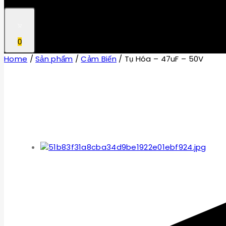
0
Home
/
Sản phẩm
/
Cảm Biến
/
Tụ Hóa – 47uF – 50V