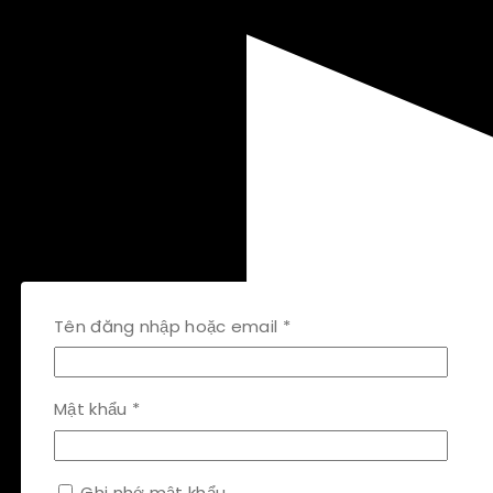
Bắt
Tên đăng nhập hoặc email
*
buộc
Bắt
Mật khẩu
*
buộc
Ghi nhớ mật khẩu