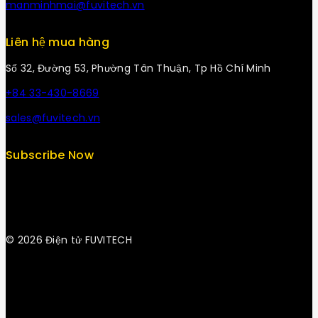
manminhmai@fuvitech.vn
Liên hệ mua hàng
Số 32, Đường 53, Phường Tân Thuận, Tp Hồ Chí Minh
+84 33-430-8669
sales@fuvitech.vn
Subscribe Now
© 2026 Điện tử FUVITECH
Get Latest Update & News