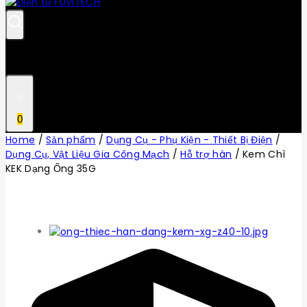
0
Home
/
Sản phẩm
/
Dụng Cụ - Phụ Kiện - Thiết Bị Điện
/
Dụng Cụ, Vật Liệu Gia Công Mạch
/
Hỗ trợ hàn
/
Kem Chì
KEK Dạng Ống 35G