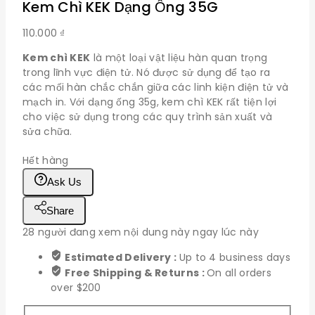
Kem Chì KEK Dạng Ống 35G
110.000
₫
Kem chì KEK
là một loại vật liệu hàn quan trọng
trong lĩnh vực điện tử. Nó được sử dụng để tạo ra
các mối hàn chắc chắn giữa các linh kiện điện tử và
mạch in. Với dạng ống 35g, kem chì KEK rất tiện lợi
cho việc sử dụng trong các quy trình sản xuất và
sửa chữa.
Hết hàng
Ask Us
Share
28
người đang xem nội dung này ngay lúc này
Estimated Delivery :
Up to 4 business days
Free Shipping & Returns :
On all orders
over $200