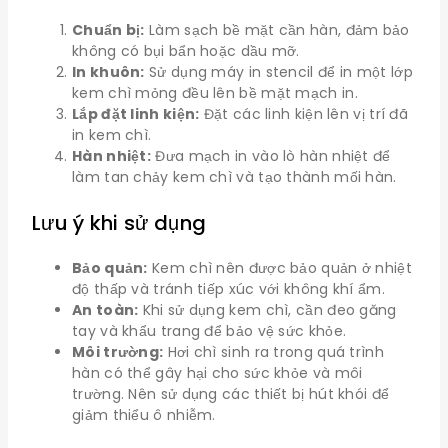
Chuẩn bị:
Làm sạch bề mặt cần hàn, đảm bảo
không có bụi bẩn hoặc dầu mỡ.
In khuôn:
Sử dụng máy in stencil để in một lớp
kem chì mỏng đều lên bề mặt mạch in.
Lắp đặt linh kiện:
Đặt các linh kiện lên vị trí đã
in kem chì.
Hàn nhiệt:
Đưa mạch in vào lò hàn nhiệt để
làm tan chảy kem chì và tạo thành mối hàn.
Lưu ý khi sử dụng
Bảo quản:
Kem chì nên được bảo quản ở nhiệt
độ thấp và tránh tiếp xúc với không khí ẩm.
An toàn:
Khi sử dụng kem chì, cần đeo găng
tay và khẩu trang để bảo vệ sức khỏe.
Môi trường:
Hơi chì sinh ra trong quá trình
hàn có thể gây hại cho sức khỏe và môi
trường. Nên sử dụng các thiết bị hút khói để
giảm thiểu ô nhiễm.