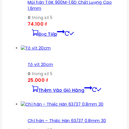
Mũi hàn TGK 900M-1.6D Chất Lượng Cao
1.6mm
0
trong số 5
74.100
₫
Đọc Tiếp
Tô vít 20cm
0
trong số 5
25.000
₫
Thêm Vào Giỏ Hàng
Chì hàn – Thiếc Hàn 63/37 0.8mm 30