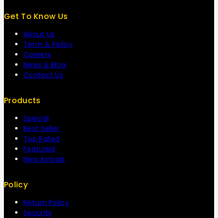
Get To Know Us
About Us
Term & Policy
Careers
News & Blog
Contact Us
Products
Special
Best Seller
Top Rated
Featured
New Arrivals
Policy
Return Policy
Security