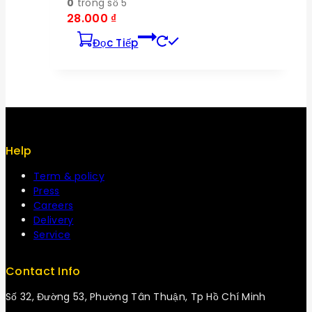
0
trong số 5
28.000
₫
Đọc Tiếp
Help
Term & policy
Press
Careers
Delivery
Service
Contact Info
Số 32, Đường 53, Phường Tân Thuận, Tp Hồ Chí Minh