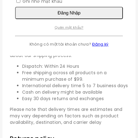
Ghi nhớ mật khẩu
options to suit your needs, including standard,
expedited, and express shipping. Our dedicated
Đăng Nhập
team works diligently to process and dispatch your
orders promptly, aiming to deliver them to your
Quên mật khẩu?
doorstep within the estimated timeframe.
We strive to provide fast and reliable shipping to our
Không có một tài khoản chưa?
Đăng ký
customers. Here’s everything you need to know
about our shipping process:
Dispatch: Within 24 Hours
Free shipping across all products on a
minimum purchase of $99.
International delivery time 5 to 7 business days
Cash on delivery might be available
Easy 30 days returns and exchanges
Please note that delivery times are estimates and
may vary depending on factors such as product
availability, destination, and carrier delay