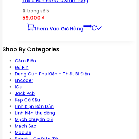
Thiếc Hàn 63/37 0.8mm 100g
0
trong số 5
59.000
₫
Thêm Vào Giỏ Hàng
Shop By Categories
Cảm Biến
Đế Pin
Dụng Cụ - Phụ Kiện - Thiết Bị Điện
Encoder
ICs
Jack Pcb
Kẹp Cá Sấu
Linh Kiện Bán Dẫn
Linh kiện thụ động
Mạch chuyển đổi
Mạch Sạc
Module
Robot - Cơ Điện Tử