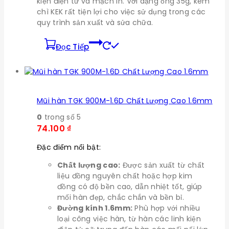
kiện điện tử và mạch in. Với dạng ống 35g, kem
chì KEK rất tiện lợi cho việc sử dụng trong các
quy trình sản xuất và sửa chữa.
Đọc Tiếp
Mũi hàn TGK 900M-1.6D Chất Lượng Cao 1.6mm
0
trong số 5
74.100
₫
Đặc điểm nổi bật:
Chất lượng cao:
Được sản xuất từ chất
liệu đồng nguyên chất hoặc hợp kim
đồng có độ bền cao, dẫn nhiệt tốt, giúp
mối hàn đẹp, chắc chắn và bền bỉ.
Đường kính 1.6mm:
Phù hợp với nhiều
loại công việc hàn, từ hàn các linh kiện