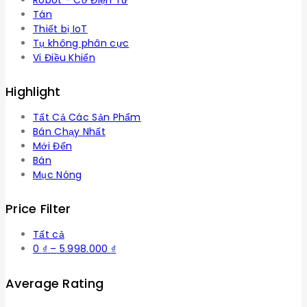
Tán
Thiết bị IoT
Tụ không phân cực
Vi Điều Khiển
Highlight
Tất Cả Các Sản Phẩm
Bán Chạy Nhất
Mới Đến
Bán
Mục Nóng
Price Filter
Tất cả
Khoảng
0
₫
–
5.998.000
₫
giá:
từ
Average Rating
0 ₫
đến