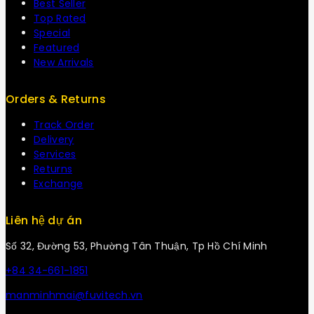
Best Seller
Top Rated
Special
Featured
New Arrivals
Orders & Returns
Track Order
Delivery
Services
Returns
Exchange
Liên hệ dự án
Số 32, Đường 53, Phường Tân Thuận, Tp Hồ Chí Minh
+84 34-661-1851
manminhmai@fuvitech.vn