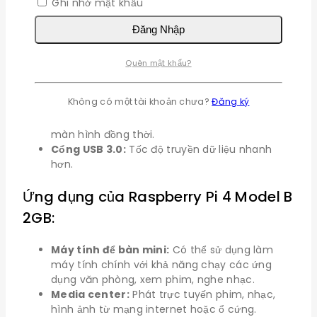
Ghi nhớ mật khẩu
Pi 4 Model B 2GB có những cải tiến
đáng kể:
Đăng Nhập
Hiệu năng cao hơn:
Bộ xử lý mạnh mẽ hơn,
Quên mật khẩu?
cho phép chạy các ứng dụng phức tạp hơn.
Kết nối nhanh hơn:
Gigabit Ethernet và Wi-Fi
Không có một tài khoản chưa?
Đăng ký
tốc độ cao.
Hỗ trợ nhiều màn hình:
Có thể kết nối với hai
màn hình đồng thời.
Cổng USB 3.0:
Tốc độ truyền dữ liệu nhanh
hơn.
Ứng dụng của Raspberry Pi 4 Model B
2GB:
Máy tính để bàn mini:
Có thể sử dụng làm
máy tính chính với khả năng chạy các ứng
dụng văn phòng, xem phim, nghe nhạc.
Media center:
Phát trực tuyến phim, nhạc,
hình ảnh từ mạng internet hoặc ổ cứng.