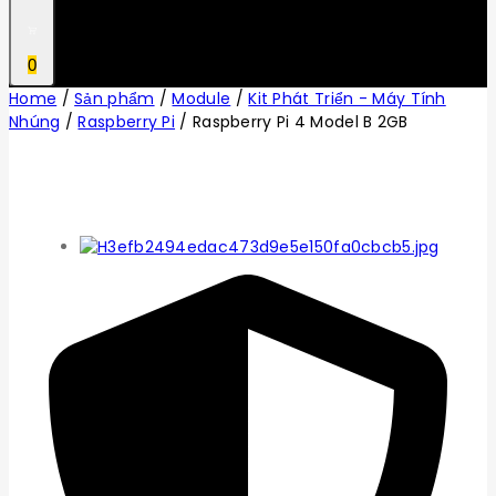
0
Home
/
Sản phẩm
/
Module
/
Kit Phát Triển - Máy Tính
Nhúng
/
Raspberry Pi
/
Raspberry Pi 4 Model B 2GB