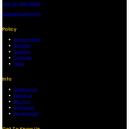
+84 33-430-8669
sales@fuvitech.vn
Policy
Return Policy
Security
Careers
Sitemap
FAQs
Info
Contact us
About us
My cart
Checkout
My account
Get To Know Us