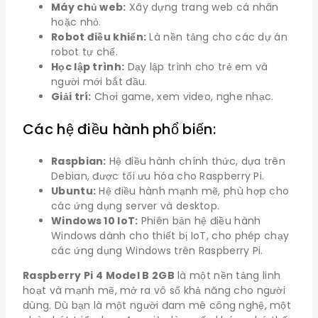
Máy chủ web:
Xây dựng trang web cá nhân
hoặc nhỏ.
Robot điều khiển:
Là nền tảng cho các dự án
robot tự chế.
Học lập trình:
Dạy lập trình cho trẻ em và
người mới bắt đầu.
Giải trí:
Chơi game, xem video, nghe nhạc.
Các hệ điều hành phổ biến:
Raspbian:
Hệ điều hành chính thức, dựa trên
Debian, được tối ưu hóa cho Raspberry Pi.
Ubuntu:
Hệ điều hành mạnh mẽ, phù hợp cho
các ứng dụng server và desktop.
Windows 10 IoT:
Phiên bản hệ điều hành
Windows dành cho thiết bị IoT, cho phép chạy
các ứng dụng Windows trên Raspberry Pi.
Raspberry Pi 4 Model B 2GB
là một nền tảng linh
hoạt và mạnh mẽ, mở ra vô số khả năng cho người
dùng. Dù bạn là một người đam mê công nghệ, một