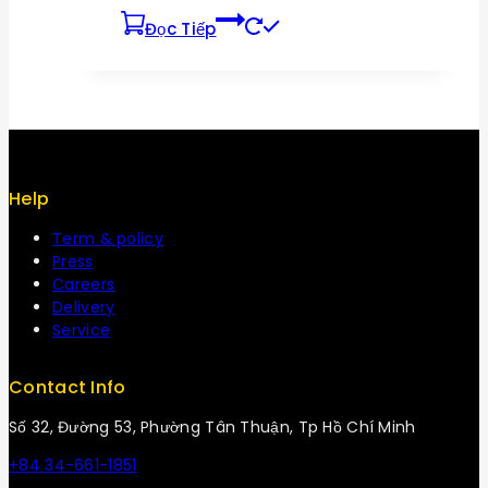
Đọc Tiếp
Help
Term & policy
Press
Careers
Delivery
Service
Contact Info
Số 32, Đường 53, Phường Tân Thuận, Tp Hồ Chí Minh
+84 34-661-1851