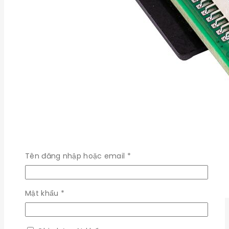
Bắt
Tên đăng nhập hoặc email
*
buộc
Bắt
Mật khẩu
*
buộc
So với các phiên bản trước, Raspberry