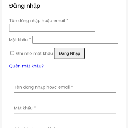
Đăng nhập
Bắt
Tên đăng nhập hoặc email
*
buộc
Bắt
Mật khẩu
*
buộc
Ghi nhớ mật khẩu
Đăng Nhập
Quên mật khẩu?
Shipping policy
Bắt
Tên đăng nhập hoặc email
*
buộc
At our Company, we understand the importance of
timely delivery. We offer a variety of shipping
Bắt
options to suit your needs, including standard,
Mật khẩu
*
buộc
expedited, and express shipping. Our dedicated
team works diligently to process and dispatch your
orders promptly, aiming to deliver them to your