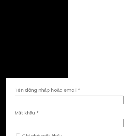
Bắt
Tên đăng nhập hoặc email
*
buộc
Bắt
Mật khẩu
*
buộc
Ghi nhớ mật khẩu