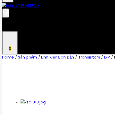
0
Home
/
Sản phẩm
/
Linh Kiện Bán Dẫn
/
Transistors
/
DIP
/