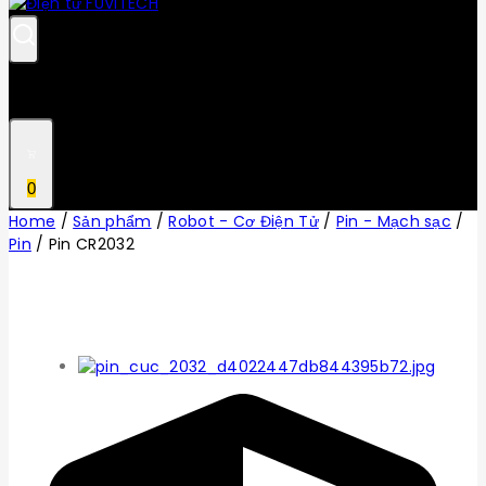
0
Home
/
Sản phẩm
/
Robot - Cơ Điện Tử
/
Pin - Mạch sạc
/
Pin
/
Pin CR2032