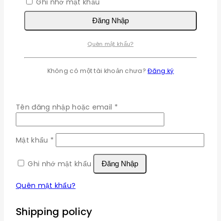
Ghi nhớ mật khẩu
duyệt này cho lần bình luận kế tiếp của tôi.
Đăng Nhập
Quên mật khẩu?
×
Không có một tài khoản chưa?
Đăng ký
Đăng nhập
Bắt
Tên đăng nhập hoặc email
*
buộc
Bắt
Mật khẩu
*
buộc
Ghi nhớ mật khẩu
Đăng Nhập
Quên mật khẩu?
Shipping policy