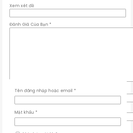
Xem xét đề
Đánh Giá Của Bạn
*
Bắt
Tên
*
Tên đăng nhập hoặc email
*
buộc
Email
*
Bắt
Mật khẩu
*
buộc
Lưu tên của tôi, email, và trang web trong trình