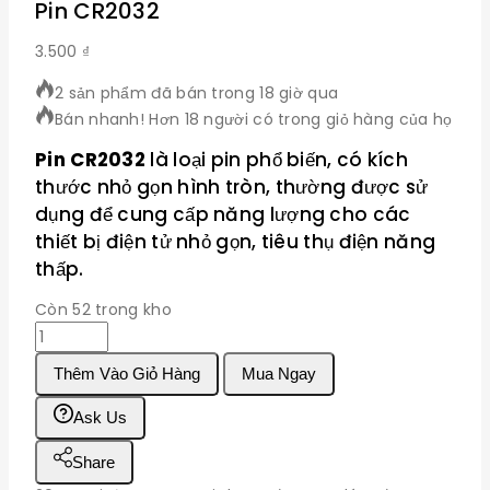
Pin CR2032
3.500
₫
2 sản phẩm đã bán trong 18 giờ qua
Bán nhanh! Hơn 18 người có trong giỏ hàng của họ
Pin CR2032
là loại pin phổ biến, có kích
thước nhỏ gọn hình tròn, thường được sử
dụng để cung cấp năng lượng cho các
thiết bị điện tử nhỏ gọn, tiêu thụ điện năng
thấp.
Còn 52 trong kho
Pin
CR2032
Thêm Vào Giỏ Hàng
Mua Ngay
số
lượng
Ask Us
Share