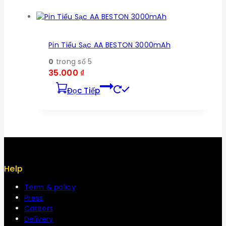
Pin Tiểu Sạc AA BESTON 3000mAh
0
trong số 5
35.000
₫
Đọc Tiếp
Help
Term & policy
Press
Careers
Delivery