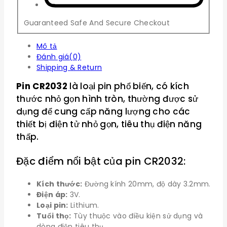
Guaranteed Safe And Secure Checkout
Mô tả
Đánh giá(0)
Shipping & Return
Pin CR2032
là loại pin phổ biến, có kích
thước nhỏ gọn hình tròn, thường được sử
dụng để cung cấp năng lượng cho các
thiết bị điện tử nhỏ gọn, tiêu thụ điện năng
thấp.
Đặc điểm nổi bật của pin CR2032:
Kích thước:
Đường kính 20mm, độ dày 3.2mm.
Điện áp:
3V.
Loại pin:
Lithium.
Tuổi thọ:
Tùy thuộc vào điều kiện sử dụng và
dòng điện tiêu thụ.