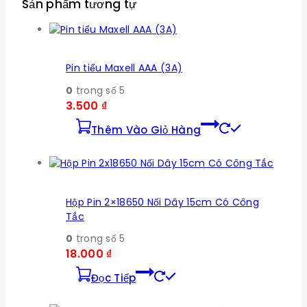
Sản phẩm tương tự
Pin tiểu Maxell AAA (3A)
0
trong số 5
3.500
₫
Thêm Vào Giỏ Hàng
Hộp Pin 2×18650 Nối Dây 15cm Có Công
Tắc
0
trong số 5
18.000
₫
Đọc Tiếp