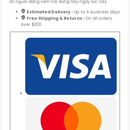
20
người đang xem nội dung này ngay lúc này
Estimated Delivery :
Up to 4 business days
Free Shipping & Returns :
On all orders
over $200