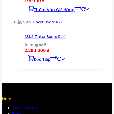
175.000
₫
Thêm Vào Giỏ Hàng
ASUS Tinker Board R2.0
0
trong số 5
2.260.000
₫
Đọc Tiếp
Help
Term & policy
Press