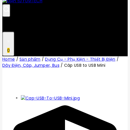
0
Home
/
Sản phẩm
/
Dụng Cụ - Phụ Kiện - Thiết Bị Điện
/
Dây Điện, Cáp, Jumper, Bus
/
Cáp USB to USB Mini