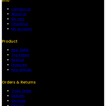
Info
Contact us
About us
My cart
Checkout
My account
Product
Best Seller
Top Rated
Special
Featured
New Arrivals
Orders & Returns
Track Order
Delivery
Services
Returns