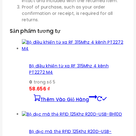
intact and included with the returned item.
Proof of purchase, such as your order
confirmation or receipt, is required for all
returns.
Sản phẩm tương tự
Bộ điều khiển từ xa RF 315Mhz 4 kênh
PT2272 M4
0
trong số 5
58.656
₫
Thêm Vào Giỏ Hàng
Bộ đọc mã thẻ RFID 125Khz R20D-USB-