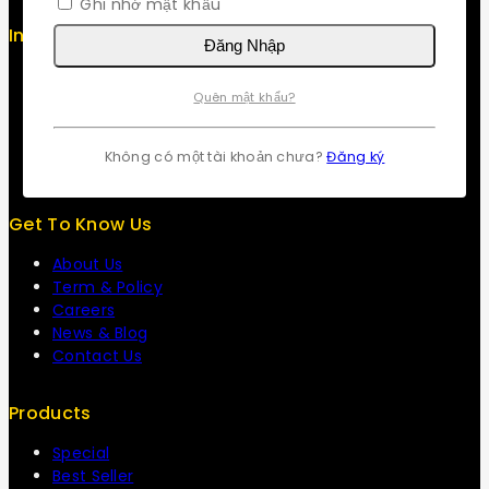
Ghi nhớ mật khẩu
Info
Đăng Nhập
Contact us
About us
Quên mật khẩu?
My cart
Checkout
Không có một tài khoản chưa?
Đăng ký
My account
Get To Know Us
About Us
Term & Policy
Careers
News & Blog
Contact Us
Products
Special
Best Seller