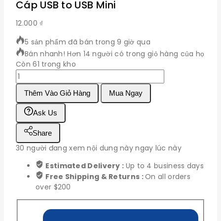
Cáp USB to USB Mini
12.000
₫
5 sản phẩm đã bán trong 9 giờ qua
Bán nhanh! Hơn 14 người có trong giỏ hàng của họ
Còn 61 trong kho
Cáp
USB
Thêm Vào Giỏ Hàng
Mua Ngay
to
USB
Ask Us
Mini
số
Share
lượng
30
người đang xem nội dung này ngay lúc này
Estimated Delivery :
Up to 4 business days
Free Shipping & Returns :
On all orders
over $200