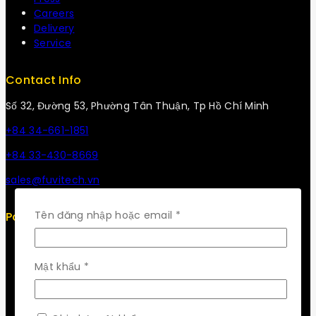
Careers
Delivery
Service
Contact Info
Số 32, Đường 53, Phường Tân Thuận, Tp Hồ Chí Minh
+84 34-661-1851
+84 33-430-8669
sales@fuvitech.vn
Bắt
Tên đăng nhập hoặc email
*
Policy
buộc
Return Policy
Security
Bắt
Mật khẩu
*
Careers
buộc
Sitemap
FAQs