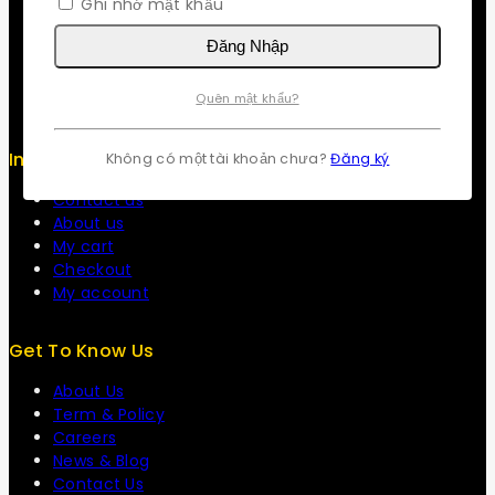
Ghi nhớ mật khẩu
Return Policy
Security
Đăng Nhập
Careers
Sitemap
Quên mật khẩu?
FAQs
Info
Không có một tài khoản chưa?
Đăng ký
Contact us
About us
My cart
Checkout
My account
Get To Know Us
About Us
Term & Policy
Careers
News & Blog
Contact Us