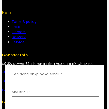
Help
Term & policy
Press
Careers
Delivery
Service
Contact Info
Số 32, Đường 53, Phường Tân Thuận, Tp Hồ Chí Minh
+84 34-661-1851
Bắt
Tên đăng nhập hoặc email
*
buộc
+84 33-430-8669
sales@fuvitech.vn
Bắt
Mật khẩu
*
buộc
Policy