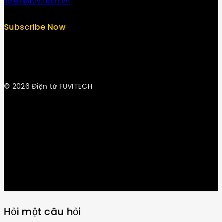
sales@fuvitech.vn
Subscribe Now
© 2026 Điện tử FUVITECH
Get Latest Update & News
Hỏi một câu hỏi