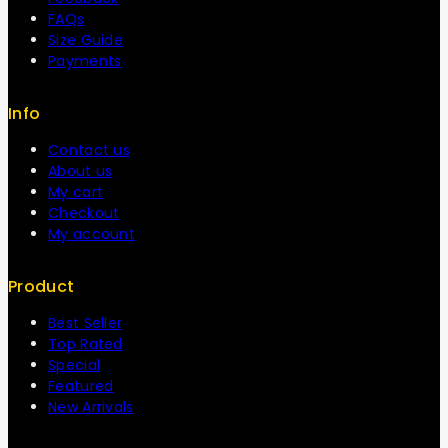
FAQs
Size Guide
Payments
Info
Contact us
About us
My cart
Checkout
My account
Product
Best Seller
Top Rated
Special
Featured
New Arrivals