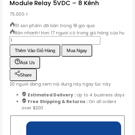
Module Relay 5VDC – 8 Kênh
75.000
₫
10 sản phẩm đã bán trong 18 giờ qua
Bán nhanh! Hơn 17 người có trong giỏ hàng của họ
Module
Relay
Thêm Vào Giỏ Hàng
Mua Ngay
5VDC
-
Ask Us
8
Kênh
Share
số
lượng
20
người đang xem nội dung này ngay lúc này
Estimated Delivery :
Up to 4 business days
Free Shipping & Returns :
On all orders
over $200