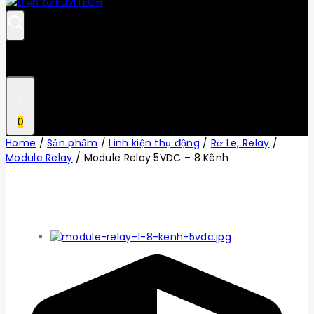
0
Home
/
Sản phẩm
/
Linh kiện thụ động
/
Rơ Le, Relay
/
Module Relay
/
Module Relay 5VDC – 8 Kênh