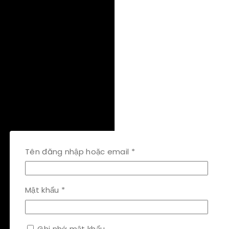
Bắt
Tên đăng nhập hoặc email
*
buộc
Bắt
Mật khẩu
*
buộc
Ghi nhớ mật khẩu