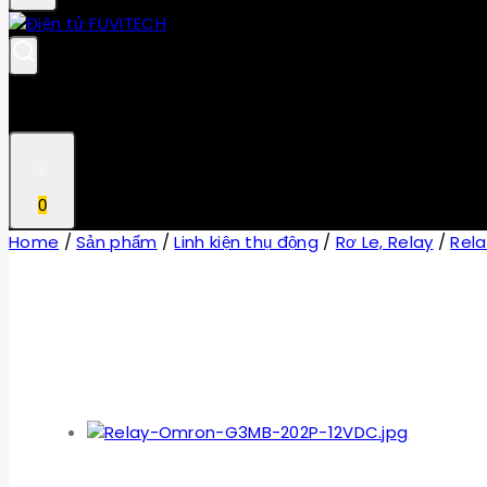
0
Home
/
Sản phẩm
/
Linh kiện thụ động
/
Rơ Le, Relay
/
Rela