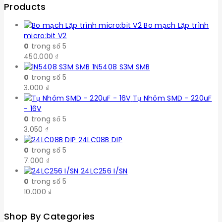
Products
Bo mạch Lập trình
micro:bit V2
0
trong số 5
450.000
₫
1N5408 S3M SMB
0
trong số 5
3.000
₫
Tụ Nhôm SMD - 220uF
- 16V
0
trong số 5
3.050
₫
24LC08B DIP
0
trong số 5
7.000
₫
24LC256 I/SN
0
trong số 5
10.000
₫
Shop By Categories