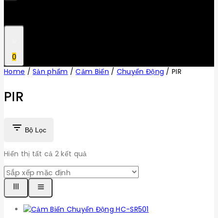
0
Home
/
Sản phẩm
/
Cảm Biến
/
Chuyển Động
/
PIR
PIR
Bộ Lọc
Hiển thị tất cả
2
kết quả