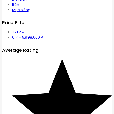
Bán
Mục Nóng
Price Filter
Tất cả
Khoảng
0
₫
–
5.998.000
₫
giá:
từ
Average Rating
0 ₫
đến
5.998.000 ₫