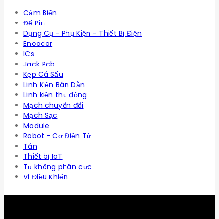
Cảm Biến
Đế Pin
Dụng Cụ - Phụ Kiện - Thiết Bị Điện
Encoder
ICs
Jack Pcb
Kẹp Cá Sấu
Linh Kiện Bán Dẫn
Linh kiện thụ động
Mạch chuyển đổi
Mạch Sạc
Module
Robot - Cơ Điện Tử
Tán
Thiết bị IoT
Tụ không phân cực
Vi Điều Khiển