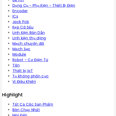
Đế Pin
Dụng Cụ - Phụ Kiện - Thiết Bị Điện
Encoder
ICs
Jack Pcb
Kẹp Cá Sấu
Linh Kiện Bán Dẫn
Linh kiện thụ động
Mạch chuyển đổi
Mạch Sạc
Module
Robot - Cơ Điện Tử
Tán
Thiết bị IoT
Tụ không phân cực
Vi Điều Khiển
Highlight
Tất Cả Các Sản Phẩm
Bán Chạy Nhất
Mới Đến