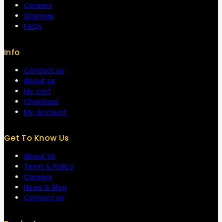
Careers
Sitemap
FAQs
Info
Contact us
About us
My cart
Checkout
My account
Get To Know Us
About Us
Term & Policy
Careers
News & Blog
Contact Us