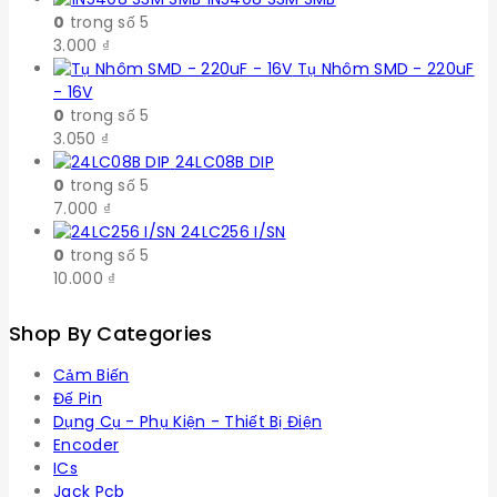
0
trong số 5
3.000
₫
Tụ Nhôm SMD - 220uF
- 16V
0
trong số 5
3.050
₫
24LC08B DIP
0
trong số 5
7.000
₫
24LC256 I/SN
0
trong số 5
10.000
₫
Shop By Categories
Cảm Biến
Đế Pin
Dụng Cụ - Phụ Kiện - Thiết Bị Điện
Encoder
ICs
Jack Pcb