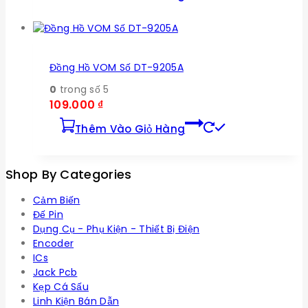
Đồng Hồ VOM Số DT-9205A
0
trong số 5
109.000
₫
Thêm Vào Giỏ Hàng
Shop By Categories
Cảm Biến
Đế Pin
Dụng Cụ - Phụ Kiện - Thiết Bị Điện
Encoder
ICs
Jack Pcb
Kẹp Cá Sấu
Linh Kiện Bán Dẫn