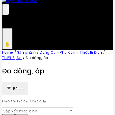
0
Home
/
Sản phẩm
/
Dụng Cụ - Phụ Kiện - Thiết Bị Điện
/
Thiết Bị Đo
/
Đo dòng, áp
Đo dòng, áp
Bộ Lọc
Hiển thị tất cả
7
kết quả