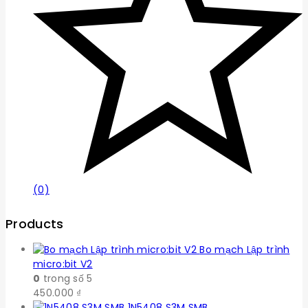
(0)
Products
Bo mạch Lập trình
micro:bit V2
0
trong số 5
450.000
₫
1N5408 S3M SMB