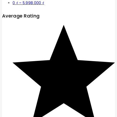
Khoảng
0
₫
–
5.998.000
₫
giá:
từ
Average Rating
0 ₫
đến
5.998.000 ₫