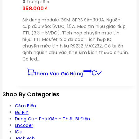
0
trong số 5
358.000
₫
Sử dụng module GSM GPRS Sim900A. Nguồn
cấp đầu vào: 5VDC, 1.5A. Mức tín hiệu giao tiếp:
TTL (3.3 – ­5VDC). Tích hợp chuyển mức tín
hiệu TTL Mosfet tốc độ cao. Tích hợp IC
chuyển mức tín hiệu RS232 MAX232. Có tụ ổn
định nguồn đầu vào. Khe sim kích thước chuẩn.
Có led…
Thêm Vào Giỏ Hàng
Shop By Categories
Cảm Biến
Đế Pin
Dụng Cụ - Phụ Kiện - Thiết Bị Điện
Encoder
ICs
Jack Pcb