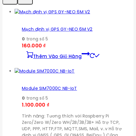
Mạch định vị GPS GY-NEO 6M V2
0
trong số 5
160.000
₫
Thêm Vào Giỏ Hàng
Module SIM7000C NB-IoT
0
trong số 5
1.100.000
₫
Tính năng: Tương thích với Raspberry Pi
Zero/Zero W/Zero WH/2B/3B/3B+ Hỗ trợ TCP,
UDP, PPP, HTTP,FTP, MQTT,SMS, Mail, v..v Hỗ trợ
định vị GNSS ( GPS, GLONASS, BeiDou ) Cổng