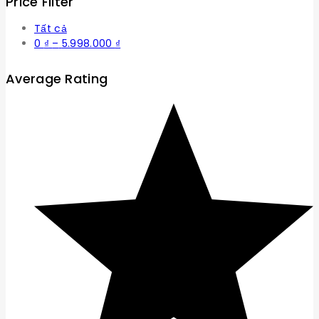
Price Filter
Tất cả
Khoảng
0
₫
–
5.998.000
₫
giá:
từ
Average Rating
0 ₫
đến
5.998.000 ₫