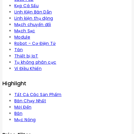
Kẹp Cá Sấu
Linh Kiện Bán Dẫn
Linh kiện thụ động
Mạch chuyển đổi
Mạch Sạc
Module
Robot - Cơ Điện Tử
Tán
Thiết bị IoT
Tụ không phân cực
Vi Điều Khiển
Highlight
Tất Cả Các Sản Phẩm
Bán Chạy Nhất
Mới Đến
Bán
Mục Nóng