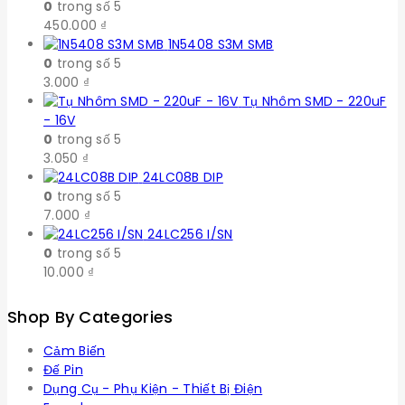
0
trong số 5
450.000
₫
1N5408 S3M SMB
0
trong số 5
3.000
₫
Tụ Nhôm SMD - 220uF
- 16V
0
trong số 5
3.050
₫
24LC08B DIP
0
trong số 5
7.000
₫
24LC256 I/SN
0
trong số 5
10.000
₫
Shop By Categories
Cảm Biến
Đế Pin
Dụng Cụ - Phụ Kiện - Thiết Bị Điện