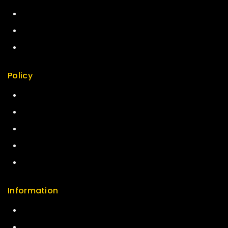
Top Rated
Featured
New Arrivals
Policy
Return Policy
Security
Careers
Sitemap
FAQs
Information
Help Center
Feedback