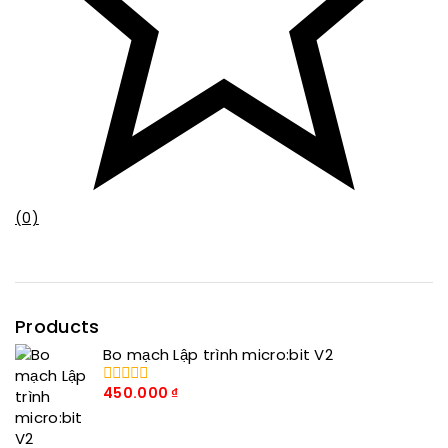
(0)
Products
Bo mạch Lập trình micro:bit V2
450.000
₫
0
trong
số
5