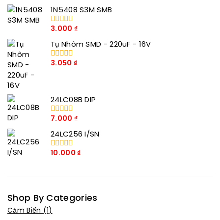
1N5408 S3M SMB
3.000
₫
0
trong
Tụ Nhôm SMD - 220uF - 16V
số
5
3.050
₫
0
trong
số
5
24LC08B DIP
7.000
₫
0
trong
24LC256 I/SN
số
5
10.000
₫
0
trong
số
5
Shop By Categories
Cảm Biến
(1)