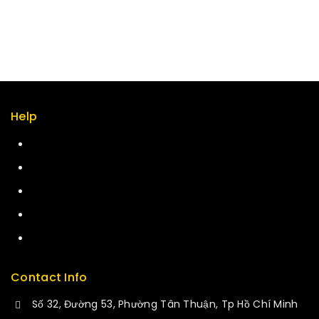
Help
Term & policy
Press
Careers
Delivery
Service
Contact Info
Số 32, Đường 53, Phường Tân Thuận, Tp Hồ Chí Minh