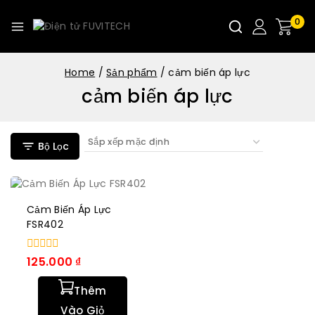
0
Home
/
Sản phẩm
/
cảm biến áp lực
cảm biến áp lực
Bộ Lọc
Cảm Biến Áp Lực
FSR402
0
125.000
₫
trong
số
Thêm
5
Vào Giỏ