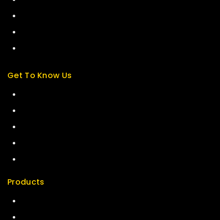
About us
My cart
Checkout
My account
Get To Know Us
About Us
Term & Policy
Careers
News & Blog
Contact Us
Products
Special
Best Seller