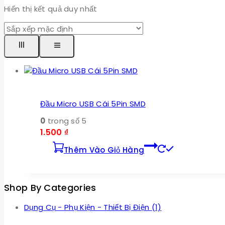
Hiển thị kết quả duy nhất
Đầu Micro USB Cái 5Pin SMD
0
trong số 5
1.500
₫
Thêm Vào Giỏ Hàng
Shop By Categories
Dụng Cụ - Phụ Kiện - Thiết Bị Điện
(1)