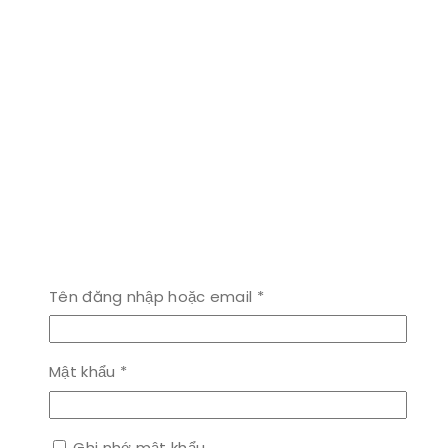
Bắt
Tên đăng nhập hoặc email
*
buộc
Bắt
Mật khẩu
*
buộc
Ghi nhớ mật khẩu