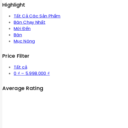
Highlight
Tất Cả Các Sản Phẩm
Bán Chạy Nhất
Mới Đến
Bán
Mục Nóng
Price Filter
Tất cả
Khoảng
0
₫
–
5.998.000
₫
giá:
từ
Average Rating
0 ₫
đến
5.998.000 ₫