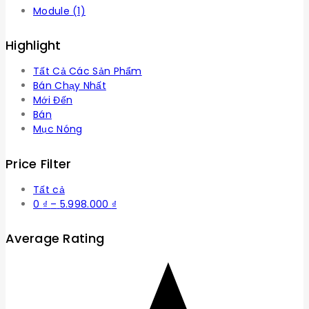
Module
(1)
Highlight
Tất Cả Các Sản Phẩm
Bán Chạy Nhất
Mới Đến
Bán
Mục Nóng
Price Filter
Tất cả
Khoảng
0
₫
–
5.998.000
₫
giá:
từ
Average Rating
0 ₫
đến
5.998.000 ₫