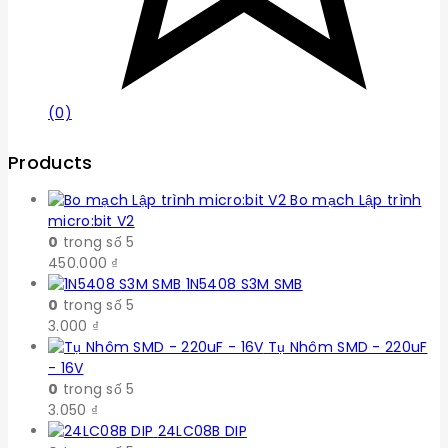
(0)
Products
Bo mạch Lập trình
micro:bit V2
0
trong số 5
450.000
₫
1N5408 S3M SMB
0
trong số 5
3.000
₫
Tụ Nhôm SMD - 220uF
- 16V
0
trong số 5
3.050
₫
24LC08B DIP