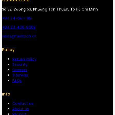
Số 32, Đường 53, Phường Tân Thuận, Tp Hồ Chí Minh
+84 34-661-1851
+84 33-430-8669
sales@fuvitech.vn
Policy
Return Policy
Security
Careers
Sitemap
FAQs
Info
Contact us
About us
My cart