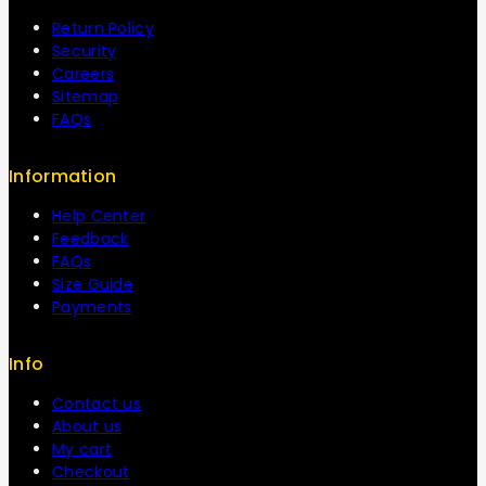
Return Policy
Security
Careers
Sitemap
FAQs
Information
Help Center
Feedback
FAQs
Size Guide
Payments
Info
Contact us
About us
My cart
Checkout