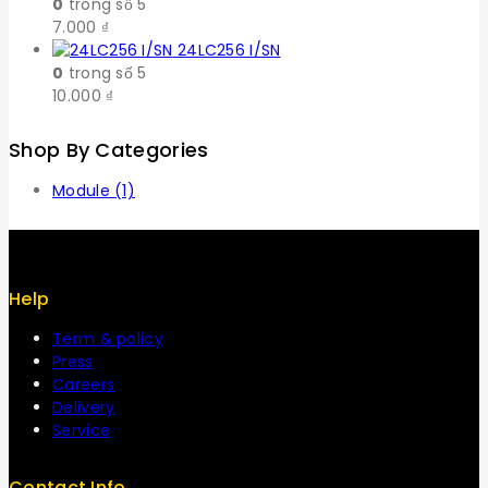
0
trong số 5
7.000
₫
24LC256 I/SN
0
trong số 5
10.000
₫
Shop By Categories
Module
(1)
Help
Term & policy
Press
Careers
Delivery
Service
Contact Info