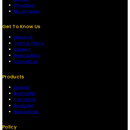
Checkout
My account
Get To Know Us
About Us
Term & Policy
Careers
News & Blog
Contact Us
Products
Special
Best Seller
Top Rated
Featured
New Arrivals
Policy