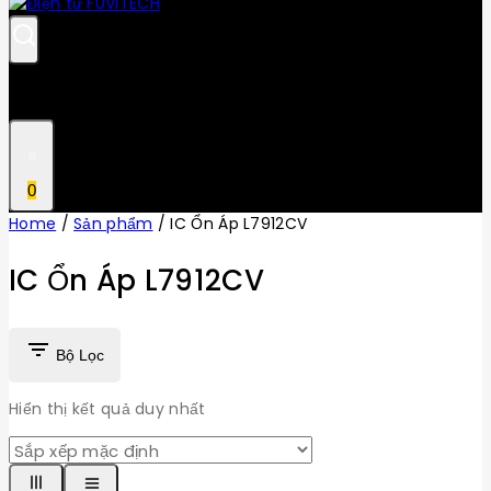
0
Home
/
Sản phẩm
/
IC Ổn Áp L7912CV
IC Ổn Áp L7912CV
Bộ Lọc
Hiển thị kết quả duy nhất