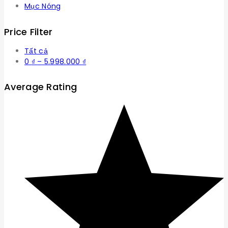
Mục Nóng
Price Filter
Tất cả
Khoảng
0
₫
–
5.998.000
₫
giá:
từ
Average Rating
0 ₫
đến
5.998.000 ₫