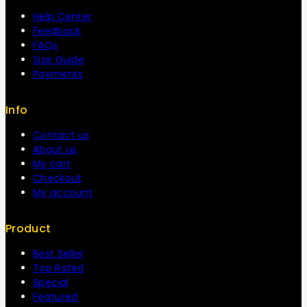
Help Center
Feedback
FAQs
Size Guide
Payments
Info
Contact us
About us
My cart
Checkout
My account
Product
Best Seller
Top Rated
Special
Featured