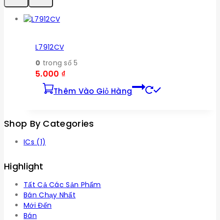
L7912CV
0
trong số 5
5.000
₫
Thêm Vào Giỏ Hàng
Shop By Categories
ICs
(1)
Highlight
Tất Cả Các Sản Phẩm
Bán Chạy Nhất
Mới Đến
Bán