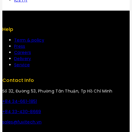
ICs
(1)
Help
Term & policy
Press
Careers
Delivery
Service
Contact Info
Số 32, Đường 53, Phường Tân Thuận, Tp Hồ Chí Minh
+84 34-661-1851
+84 33-430-8669
sales@fuvitech.vn