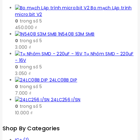
Bo mạch Lập trình
micro:bit V2
0
trong số 5
450.000
₫
1N5408 S3M SMB
0
trong số 5
3.000
₫
Tụ Nhôm SMD - 220uF
- 16V
0
trong số 5
3.050
₫
24LC08B DIP
0
trong số 5
7.000
₫
24LC256 I/SN
0
trong số 5
10.000
₫
Shop By Categories