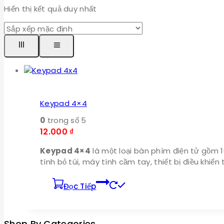
Hiển thị kết quả duy nhất
Keypad 4×4
0
trong số 5
12.000
₫
Keypad 4×4
là một loại bàn phím điện tử gồm 
tính bỏ túi, máy tính cầm tay, thiết bị điều khiể
Đọc Tiếp
Shop By Categories