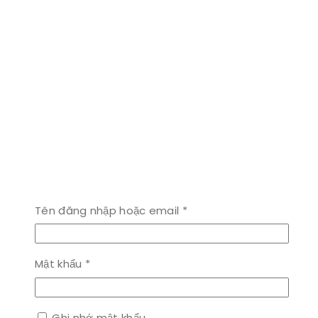
Bắt
Tên đăng nhập hoặc email
*
buộc
Bắt
Mật khẩu
*
buộc
Ghi nhớ mật khẩu