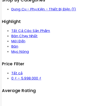
Dụng Cụ - Phụ Kiện - Thiết Bị Điện
(1)
Highlight
Tất Cả Các Sản Phẩm
Bán Chạy Nhất
Mới Đến
Bán
Mục Nóng
Price Filter
Tất cả
Khoảng
0
₫
–
5.998.000
₫
giá:
từ
Average Rating
0 ₫
đến
5.998.000 ₫