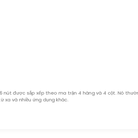
16 nút được sắp xếp theo ma trận 4 hàng và 4 cột. Nó thườ
n từ xa và nhiều ứng dụng khác.