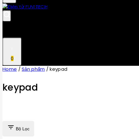
0
Home
/
Sản phẩm
/
keypad
keypad
Bộ Lọc