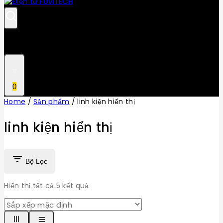
0
Home
/
Sản phẩm
/
linh kiện hiển thị
linh kiện hiển thị
Bộ Lọc
Hiển thị tất cả
5
kết quả