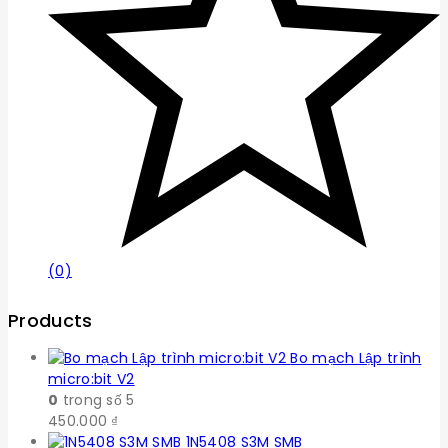
(0)
Products
Bo mạch Lập trình
micro:bit V2
0
trong số 5
450.000
₫
1N5408 S3M SMB