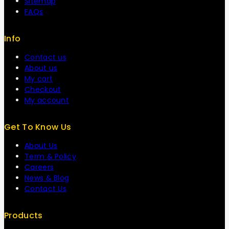
Sitemap
FAQs
Info
Contact us
About us
My cart
Checkout
My account
Get To Know Us
About Us
Term & Policy
Careers
News & Blog
Contact Us
Products