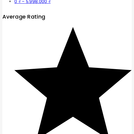
Khoảng
0
₫
–
5.998.000
₫
giá:
từ
Average Rating
0 ₫
đến
5.998.000 ₫