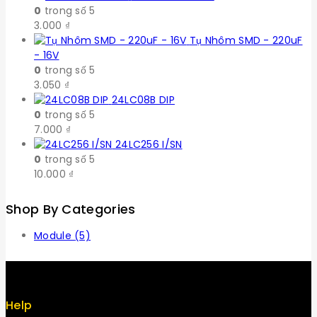
0
trong số 5
3.000
₫
Tụ Nhôm SMD - 220uF
- 16V
0
trong số 5
3.050
₫
24LC08B DIP
0
trong số 5
7.000
₫
24LC256 I/SN
0
trong số 5
10.000
₫
Shop By Categories
Module
(5)
Help