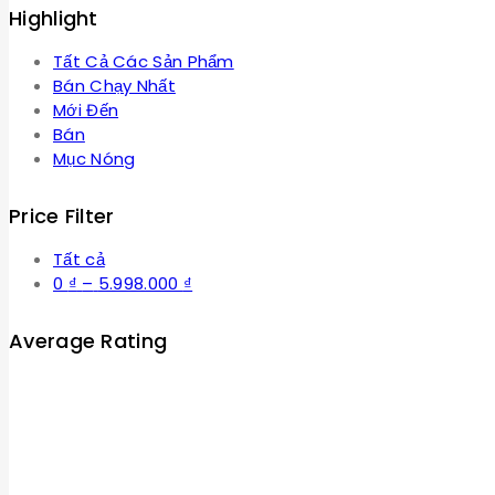
Highlight
Tất Cả Các Sản Phẩm
Bán Chạy Nhất
Mới Đến
Bán
Mục Nóng
Price Filter
Tất cả
Khoảng
0
₫
–
5.998.000
₫
giá:
từ
Average Rating
0 ₫
đến
5.998.000 ₫