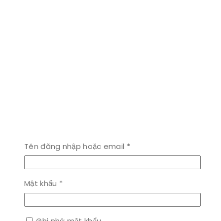
Bắt
Tên đăng nhập hoặc email
*
buộc
Bắt
Mật khẩu
*
buộc
Ghi nhớ mật khẩu