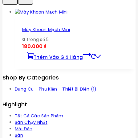
Máy Khoan Mạch Mini
0
trong số 5
180.000
₫
Thêm Vào Giỏ Hàng
Shop By Categories
Dụng Cụ - Phụ Kiện - Thiết Bị Điện
(1)
Highlight
Tất Cả Các Sản Phẩm
Bán Chạy Nhất
Mới Đến
Bán