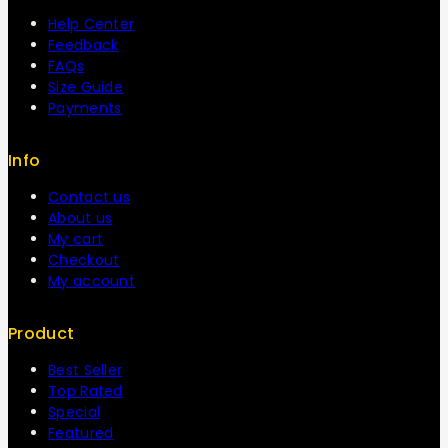
Help Center
Feedback
FAQs
Size Guide
Payments
Info
Contact us
About us
My cart
Checkout
My account
Product
Best Seller
Top Rated
Special
Featured