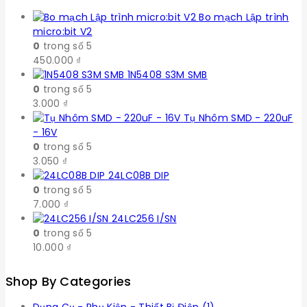
Bo mạch Lập trình
micro:bit V2
0
trong số 5
450.000
₫
1N5408 S3M SMB
0
trong số 5
3.000
₫
Tụ Nhôm SMD - 220uF
- 16V
0
trong số 5
3.050
₫
24LC08B DIP
0
trong số 5
7.000
₫
24LC256 I/SN
0
trong số 5
10.000
₫
Shop By Categories