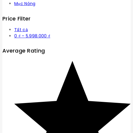
Mục Nóng
Price Filter
Tất cả
Khoảng
0
₫
–
5.998.000
₫
giá:
từ
Average Rating
0 ₫
đến
5.998.000 ₫