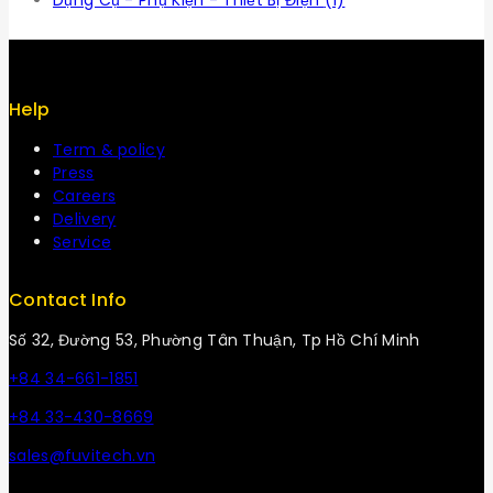
Dụng Cụ - Phụ Kiện - Thiết Bị Điện
(1)
Help
Term & policy
Press
Careers
Delivery
Service
Contact Info
Số 32, Đường 53, Phường Tân Thuận, Tp Hồ Chí Minh
+84 34-661-1851
+84 33-430-8669
sales@fuvitech.vn