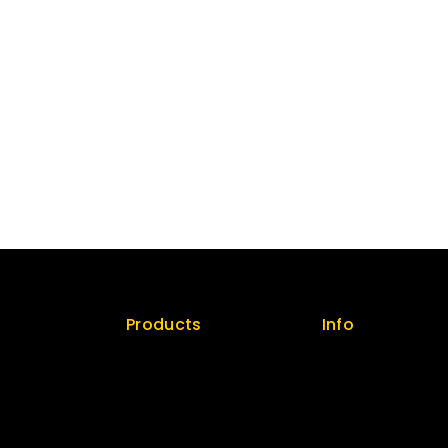
Products
Info
licy
Special
Contact us
Best Seller
About us
Top Rated
My cart