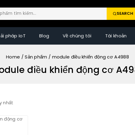
SEARCH
iải pháp IoT
Blog
Về chúng tôi
Tài khoản
Home
/
Sản phẩm
/
module điều khiển động cơ A4988
dule điều khiển động cơ A4
y nhất