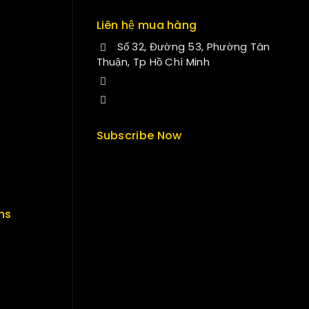
Liên hệ mua hàng
Số 32, Đường 53, Phường Tân
Thuận, Tp Hồ Chí Minh
+84 33-430-8669
sales@fuvitech.vn
Subscribe Now
ns