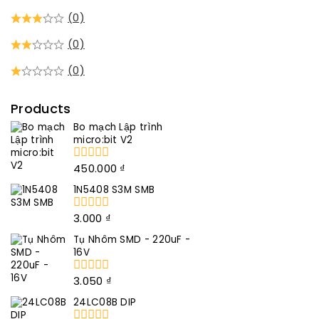
(0)
(0)
(0)
Products
Bo mạch Lập trình
micro:bit V2
450.000
₫
0
trong
1N5408 S3M SMB
số
5
3.000
₫
0
trong
Tụ Nhôm SMD - 220uF -
số
16V
5
3.050
₫
0
trong
24LC08B DIP
số
5