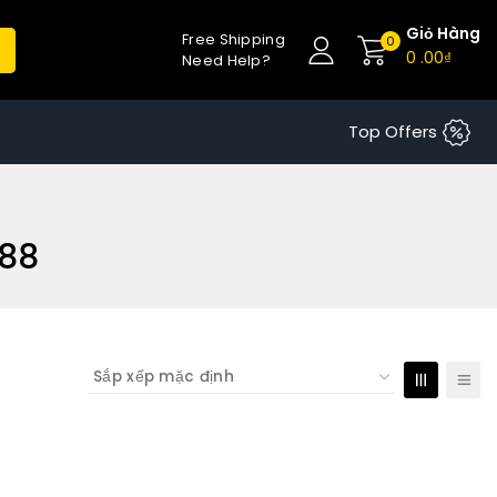
Giỏ Hàng
Free Shipping
0
0
.00₫
Need Help?
Top Offers
988