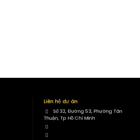
Liên hệ dự án
Số 32, Đường 53, Phường Tân
Thuận, Tp Hồ Chí Minh
+84 34-661-1851
manminhmai@fuvitech.vn