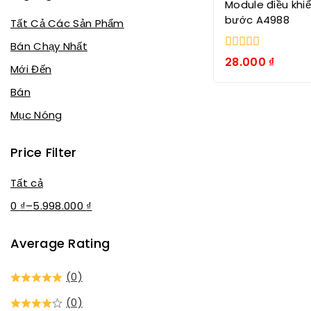
Module điều khi
bước A4988
Tất Cả Các Sản Phẩm
Bán Chạy Nhất
0
28.000
₫
Mới Đến
trong
số
Bán
5
Mục Nóng
Price Filter
Tất cả
0
₫
–
5.998.000
₫
Average Rating
(0)
(0)