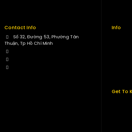
Delivery
Sitemap
Service
FAQs
Contact Info
Info
Số 32, Đường 53, Phường Tân
Contact
Thuận, Tp Hồ Chí Minh
About us
+84 34-661-1851
My cart
+84 33-430-8669
Checkou
sales@fuvitech.vn
My acco
Get To 
About U
Term & P
Careers
News & B