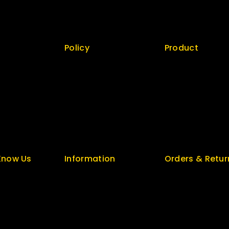
Featured
Checkout
New Arrivals
My account
Policy
Product
 us
Return Policy
Best Seller
Security
Top Rated
Careers
Special
t
Sitemap
Featured
unt
FAQs
New Arrivals
Know Us
Information
Orders & Retur
s
Help Center
Track Order
olicy
Feedback
Delivery
FAQs
Services
log
Size Guide
Returns