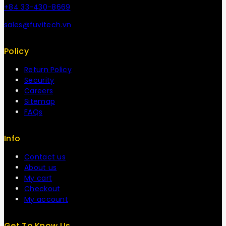
+84 33-430-8669
sales@fuvitech.vn
Policy
Return Policy
Security
Careers
Sitemap
FAQs
Info
Contact us
About us
My cart
Checkout
My account
Get To Know Us