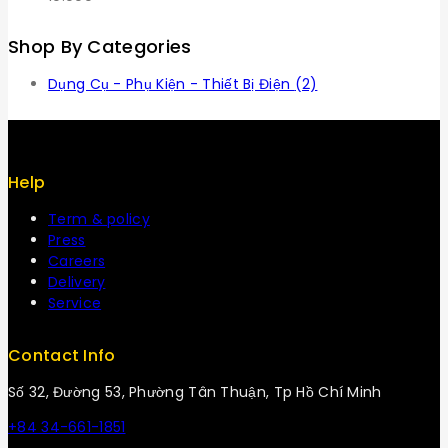
Shop By Categories
Dụng Cụ - Phụ Kiện - Thiết Bị Điện
(2)
Help
Term & policy
Press
Careers
Delivery
Service
Contact Info
Số 32, Đường 53, Phường Tân Thuận, Tp Hồ Chí Minh
+84 34-661-1851