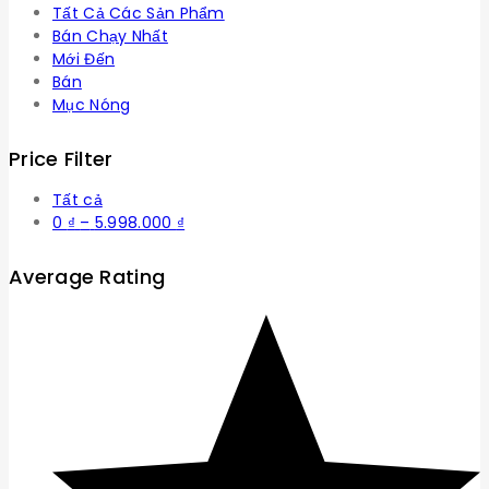
Tất Cả Các Sản Phẩm
Bán Chạy Nhất
Mới Đến
Bán
Mục Nóng
Price Filter
Tất cả
Khoảng
0
₫
–
5.998.000
₫
giá:
từ
Average Rating
0 ₫
đến
5.998.000 ₫