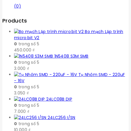
(0)
Products
Bo mạch Lập trình
micro:bit V2
0
trong số 5
450.000
₫
1N5408 S3M SMB
0
trong số 5
3.000
₫
Tụ Nhôm SMD - 220uF
- 16V
0
trong số 5
3.050
₫
24LC08B DIP
0
trong số 5
7.000
₫
24LC256 I/SN
0
trong số 5
10.000
₫