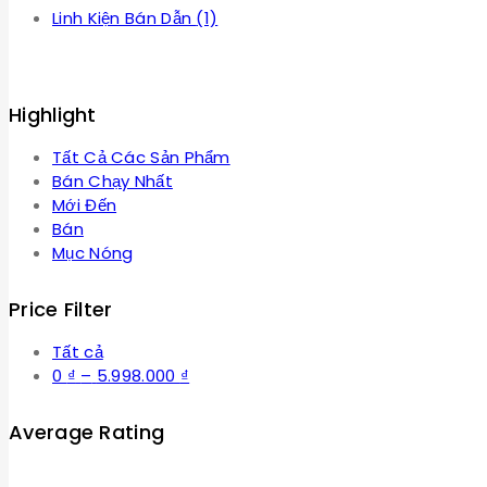
Linh Kiện Bán Dẫn
(1)
Highlight
Tất Cả Các Sản Phẩm
Bán Chạy Nhất
Mới Đến
Bán
Mục Nóng
Price Filter
Tất cả
Khoảng
0
₫
–
5.998.000
₫
giá:
từ
Average Rating
0 ₫
đến