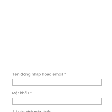
Bắt
Tên đăng nhập hoặc email
*
buộc
Bắt
Mật khẩu
*
buộc
Ghi nhớ mật khẩu