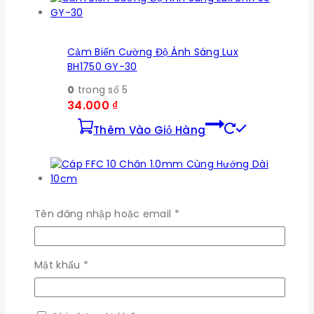
Cảm Biến Cường Độ Ánh Sáng Lux
BH1750 GY-30
0
trong số 5
34.000
₫
Thêm Vào Giỏ Hàng
Bắt
Tên đăng nhập hoặc email
*
Cáp FFC 10 Chân 1.0mm Cùng Hướng Dài
buộc
10cm
0
trong số 5
Bắt
Mật khẩu
*
3.200
₫
buộc
Đọc Tiếp