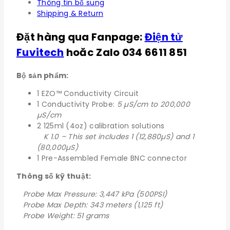
Thông tin bổ sung
Shipping & Return
Đặt hàng qua Fanpage:
Điện tử
Fuvitech
hoăc Zalo 034 6611 851
Bộ sản phẩm:
1 EZO™ Conductivity Circuit
1 Conductivity Probe:
5 µS/cm to 200,000
µS/cm
2 125ml (4oz) calibration solutions
K 1.0 – This set includes 1 (12,880µS) and 1
(80,000µS)
1 Pre-Assembled Female BNC connector
Thông số kỹ thuật:
Probe Max Pressure: 3,447 kPa (500PSI)
Probe Max Depth: 343 meters (1,125 ft)
Probe Weight: 51 grams