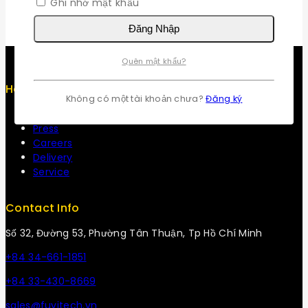
Ghi nhớ mật khẩu
Đăng Nhập
Quên mật khẩu?
Help
Không có một tài khoản chưa?
Đăng ký
Term & policy
Press
Careers
Delivery
Service
Contact Info
Số 32, Đường 53, Phường Tân Thuận, Tp Hồ Chí Minh
+84 34-661-1851
+84 33-430-8669
sales@fuvitech.vn