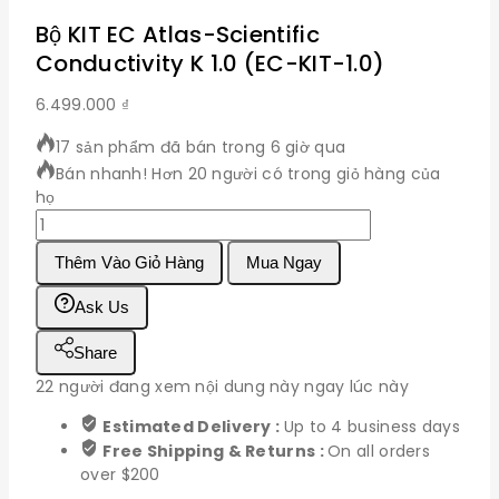
Bộ KIT EC Atlas-Scientific
Conductivity K 1.0 (EC-KIT-1.0)
6.499.000
₫
17 sản phẩm đã bán trong 6 giờ qua
Bán nhanh! Hơn 20 người có trong giỏ hàng của
họ
Bộ
KIT
Thêm Vào Giỏ Hàng
Mua Ngay
EC
Atlas-
Ask Us
Scientific
Conductivity
Share
K
1.0
22
người đang xem nội dung này ngay lúc này
(EC-
Estimated Delivery :
Up to 4 business days
KIT-
Free Shipping & Returns :
On all orders
1.0)
over $200
số