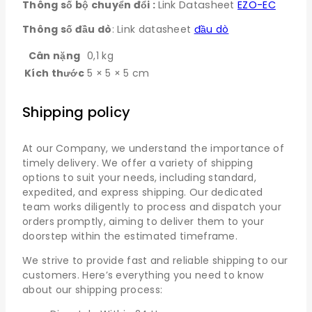
Thông số bộ chuyển đổi
:
Link Datasheet
EZO-EC
Thông số đầu dò
: Link datasheet
đầu dò
Cân nặng
0,1 kg
Kích thước
5 × 5 × 5 cm
Shipping policy
At our Company, we understand the importance of
timely delivery. We offer a variety of shipping
options to suit your needs, including standard,
expedited, and express shipping. Our dedicated
team works diligently to process and dispatch your
orders promptly, aiming to deliver them to your
doorstep within the estimated timeframe.
We strive to provide fast and reliable shipping to our
customers. Here’s everything you need to know
about our shipping process: