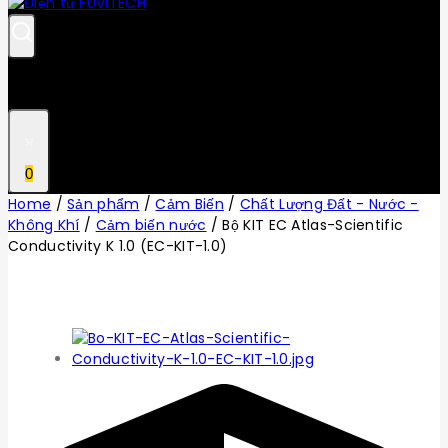
0
Home
/
Sản phẩm
/
Cảm Biến
/
Chất Lượng Đất - Nước -
Không Khí
/
Cảm biến nước
/
Bộ KIT EC Atlas-Scientific
Conductivity K 1.0 (EC-KIT-1.0)