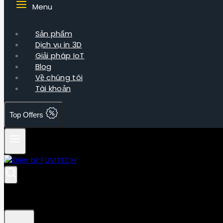
Menu
Sản phẩm
Dịch vụ in 3D
Giải pháp IoT
Blog
Về chúng tôi
Tài khoản
Top Offers