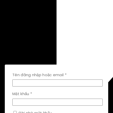
Bắt
Tên đăng nhập hoặc email
*
buộc
Bắt
Mật khẩu
*
buộc
Ghi nhớ mật khẩu