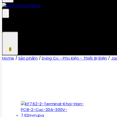
0
Home
/
Sản phẩm
/
Dụng Cụ - Phụ Kiện - Thiết Bị Điện
/
Ja