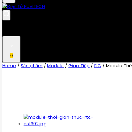
0
Home
/
Sản phẩm
/
Module
/
Giao Tiếp
/
I2C
/
Module Thờ