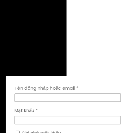
Bắt
Tên đăng nhập hoặc email
*
buộc
Bắt
Mật khẩu
*
buộc
Ghi nhớ mật khẩu