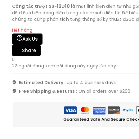
Công tắc trượt SS-12D10
là một linh kiện điện tử nhỏ g
để điều khiển dòng điện trong các mạch điện tử. Để hiể
chúng ta cùng phân tích từng thông số kỹ thuật được đ
Hết hàng
Ask Us
Share
22
người đang xem nội dung này ngay lúc này
Estimated Delivery :
Up to 4 business days
Free Shipping & Returns :
On all orders over $200
Guaranteed Safe And Secure Chec