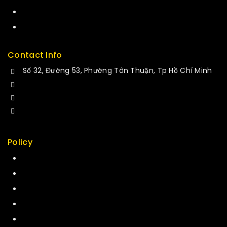
Delivery
Service
Contact Info
Số 32, Đường 53, Phường Tân Thuận, Tp Hồ Chí Minh
+84 34-661-1851
+84 33-430-8669
sales@fuvitech.vn
Policy
Return Policy
Security
Careers
Sitemap
FAQs