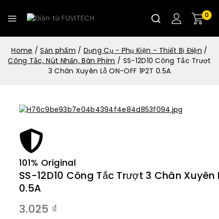
0
Home
/
Sản phẩm
/
Dụng Cụ - Phụ Kiện - Thiết Bị Điện
/
Công Tắc, Nút Nhấn, Bàn Phím
/
SS-12D10 Công Tắc Trượt
3 Chân Xuyên Lỗ ON-OFF 1P2T 0.5A
101% Original
SS-12D10 Công Tắc Trượt 3 Chân Xuyên 
0.5A
3.025
₫