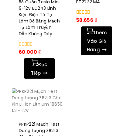
Bộ Cuộn Tesla Mini
PT2272 M4
9-12V BD243 Linh
Kiện Điện Tử Tự
0
58.656
₫
Làm Bộ Bảng Mạch
trong
Tự Làm Truyền
số
Thêm
5
Dẫn Không Dây
Vào Giỏ
Hàng
0
60.000
₫
trong
số
Đọc
5
Tiếp
PPKP221 Mạch Test
Dung Lượng ZB2L3