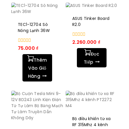
ASUS Tinker Board
TEC1-12704 Sò
R2.0
Nóng Lạnh 36W
0
2.260.000
₫
trong
0
75.000
₫
số
trong
Đọc
5
số
Thêm
5
Tiếp
Vào Giỏ
Hàng
Bộ điều khiển từ xa
RF 315Mhz 4 kênh