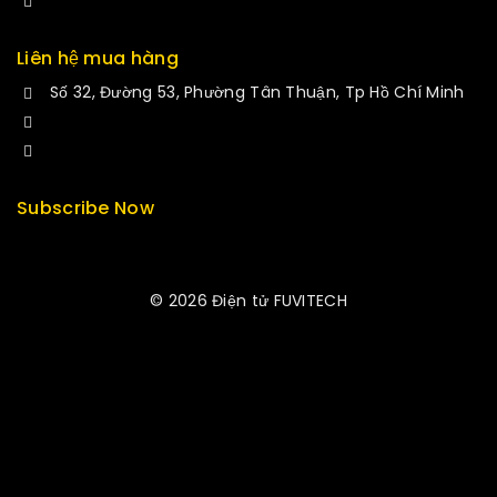
Liên hệ mua hàng
Số 32, Đường 53, Phường Tân Thuận, Tp Hồ Chí Minh
+84 33-430-8669
sales@fuvitech.vn
Subscribe Now
© 2026 Điện tử FUVITECH
Get Latest Update & News