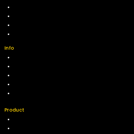
Feedback
FAQs
Size Guide
Payments
Info
Contact us
About us
My cart
Checkout
My account
Product
Best Seller
Top Rated