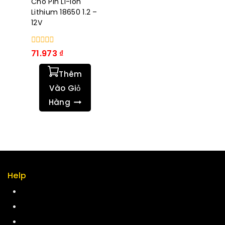
Cho Pin Li-ion
Lithium 18650 1.2 –
12V
0
71.973
₫
trong
số
Thêm
5
Vào Giỏ
Hàng
Help
Term & policy
Press
Careers