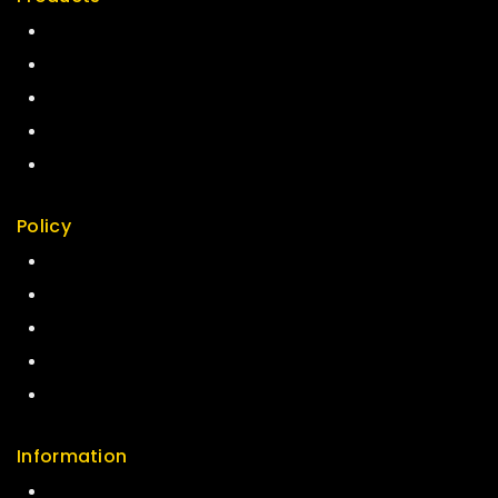
Special
Best Seller
Top Rated
Featured
New Arrivals
Policy
Return Policy
Security
Careers
Sitemap
FAQs
Information
Help Center