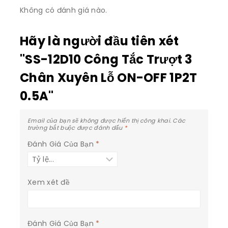
Không có đánh giá nào.
Hãy là người đầu tiên xét
"SS-12D10 Công Tắc Trượt 3
Chân Xuyên Lỗ ON-OFF 1P2T
0.5A"
Email của bạn sẽ không được hiển thị công khai.
Các
trường bắt buộc được đánh dấu
*
Đánh Giá Của Bạn
*
Xem xét đề
Đánh Giá Của Bạn
*