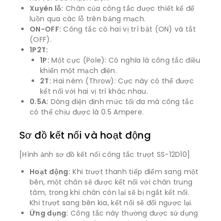
Xuyên lỗ:
Chân của công tắc được thiết kế để
luồn qua các lỗ trên bảng mạch.
ON-OFF:
Công tắc có hai vị trí bật (ON) và tắt
(OFF).
1P2T:
1P:
Một cực (Pole): Có nghĩa là công tắc điều
khiển một mạch điện.
2T:
Hai ném (Throw): Cực này có thể được
kết nối với hai vị trí khác nhau.
0.5A:
Dòng điện định mức tối đa mà công tắc
có thể chịu được là 0.5 Ampere.
Sơ đồ kết nối và hoạt động
[Hình ảnh sơ đồ kết nối công tắc trượt SS-12D10]
Hoạt động:
Khi trượt thanh tiếp điểm sang một
bên, một chân sẽ được kết nối với chân trung
tâm, trong khi chân còn lại sẽ bị ngắt kết nối.
Khi trượt sang bên kia, kết nối sẽ đổi ngược lại.
Ứng dụng:
Công tắc này thường được sử dụng