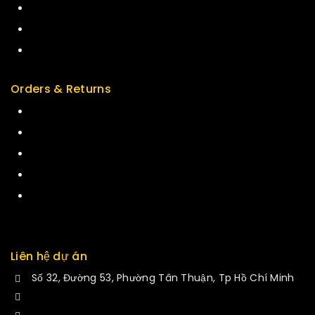
Special
Featured
New Arrivals
Orders & Returns
Track Order
Delivery
Services
Returns
Exchange
Liên hệ dự án
Số 32, Đường 53, Phường Tân Thuận, Tp Hồ Chí Minh
+84 34-661-1851
manminhmai@fuvitech.vn