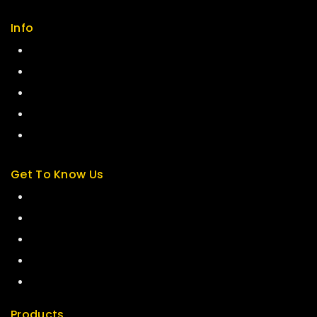
Info
Contact us
About us
My cart
Checkout
My account
Get To Know Us
About Us
Term & Policy
Careers
News & Blog
Contact Us
Products