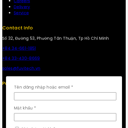
Careers
Delivery
Service
Contact Info
Số 32, Đường 53, Phường Tân Thuận, Tp Hồ Chí Minh
+84 34-661-1851
+84 33-430-8669
sales@fuvitech.vn
Policy
Bắt
Tên đăng nhập hoặc email
*
buộc
Return Policy
Security
Careers
Bắt
Mật khẩu
*
Sitemap
buộc
FAQs