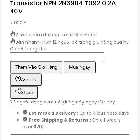
Transistor NPN 2N3904 T092 0.2A
40V
7.000
₫
2 sản phẩm đã bán trong 18 giờ qua
Bán nhanh! Hơn 12 người có trong giỏ hàng của họ
Còn 8 trong kho
Transistor
NPN
Thêm Vào Giỏ Hàng
Mua Ngay
2N3904
T092
Ask Us
0.2A
40V
Share
số
lượng
29
người đang xem nội dung này ngay lúc này
Estimated Delivery :
Up to 4 business days
Free Shipping & Returns :
On all orders
over $200