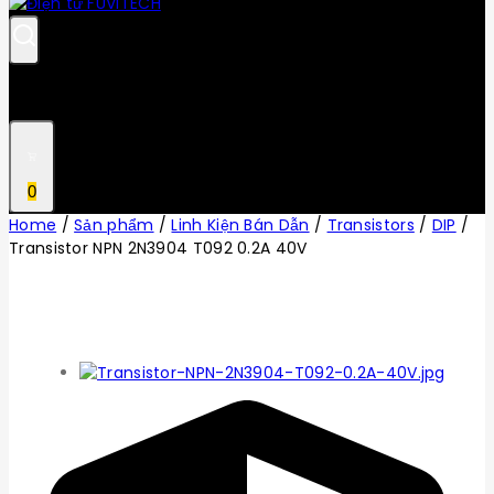
0
Home
/
Sản phẩm
/
Linh Kiện Bán Dẫn
/
Transistors
/
DIP
/
Transistor NPN 2N3904 T092 0.2A 40V