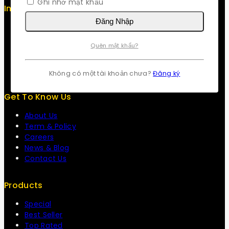
Ghi nhớ mật khẩu
Info
Đăng Nhập
Contact us
About us
Quên mật khẩu?
My cart
Checkout
My account
Không có một tài khoản chưa?
Đăng ký
Get To Know Us
About Us
Term & Policy
Careers
News & Blog
Contact Us
Products
Special
Best Seller
Top Rated