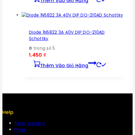
Thêm Vào Giỏ Hàng
Diode 1N5822 3A 40V DIP DO-210AD
Schottky
0
trong số 5
1.450
₫
Thêm Vào Giỏ Hàng
Help
Term & policy
Press