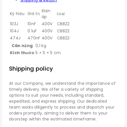
Shipping & Return
Điện
Ký hiệu
Giá trị
Loại
áp
103J
10nF
400V
CBB22
104J
0.1uF
400V
CBB22
474J
470nF
400V
CBB22
Cân nặng
0,1 kg
Kích thước
5 × 5 × 5 cm
Shipping policy
At our Company, we understand the importance of
timely delivery. We offer a variety of shipping
options to suit your needs, including standard,
expedited, and express shipping. Our dedicated
team works diligently to process and dispatch your
orders promptly, aiming to deliver them to your
doorstep within the estimated timeframe.