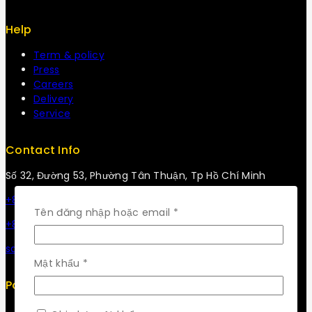
Help
Term & policy
Press
Careers
Delivery
Service
Contact Info
Số 32, Đường 53, Phường Tân Thuận, Tp Hồ Chí Minh
+84 34-661-1851
Bắt
Tên đăng nhập hoặc email
*
+84 33-430-8669
buộc
sales@fuvitech.vn
Bắt
Mật khẩu
*
buộc
Policy
Return Policy