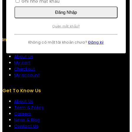
Ghi nhớ mật khẩu
Security
Careers
Đăng Nhập
Sitemap
FAQs
Quên mật khẩu?
Info
Không có một tài khoản chưa?
Đăng ký
Contact us
About us
My cart
Checkout
My account
Get To Know Us
About Us
Term & Policy
Careers
News & Blog
Contact Us