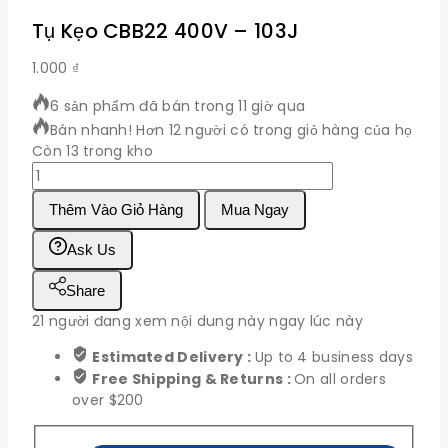
Tụ Kẹo CBB22 400V – 103J
1.000
₫
6 sản phẩm đã bán trong 11 giờ qua
Bán nhanh! Hơn 12 người có trong giỏ hàng của họ
Còn 13 trong kho
Tụ
Kẹo
Thêm Vào Giỏ Hàng
Mua Ngay
CBB22
400V
Ask Us
-
103J
Share
số
lượng
21
người đang xem nội dung này ngay lúc này
Estimated Delivery :
Up to 4 business days
Free Shipping & Returns :
On all orders
over $200