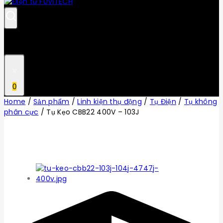
0
Home
/
Sản phẩm
/
Linh kiện thụ động
/
Tụ Điện
/
Tụ không
phân cực
/
Tụ Kẹo CBB22 400V – 103J