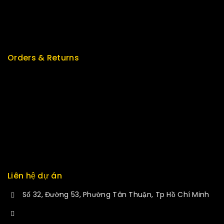
Featured
New Arrivals
Orders & Returns
Track Order
Delivery
Services
Returns
Exchange
Liên hệ dự án
Số 32, Đường 53, Phường Tân Thuận, Tp Hồ Chí Minh
+84 34-661-1851