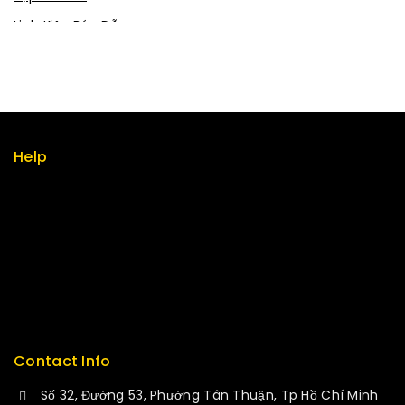
Linh Kiện Bán Dẫn
Linh kiện thụ động
Mạch chuyển đổi
Mạch Sạc
Module
Help
Robot - Cơ Điện Tử
Term & policy
Tán
Press
Thiết bị IoT
Careers
Tụ không phân cực
Delivery
Vi Điều Khiển
Service
Contact Info
Số 32, Đường 53, Phường Tân Thuận, Tp Hồ Chí Minh