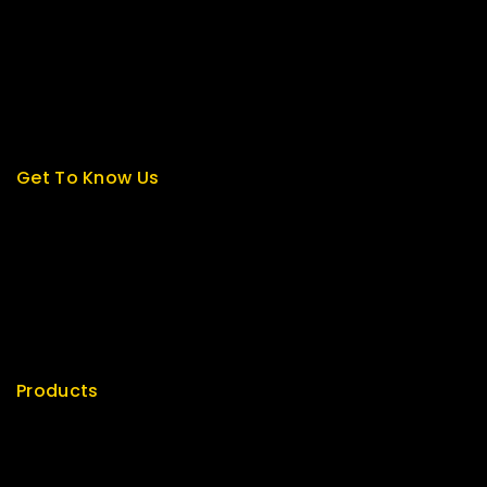
About us
My cart
Checkout
My account
Get To Know Us
About Us
Term & Policy
Careers
News & Blog
Contact Us
Products
Special
Best Seller