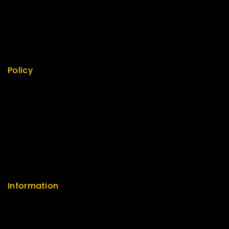
Top Rated
Featured
New Arrivals
Policy
Return Policy
Security
Careers
Sitemap
FAQs
Information
Help Center
Feedback