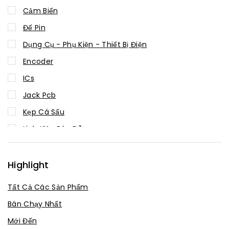
Cảm Biến
Đế Pin
Dụng Cụ - Phụ Kiện - Thiết Bị Điện
Encoder
ICs
Jack Pcb
Kẹp Cá Sấu
Linh Kiện Bán Dẫn
Linh kiện thụ động
Mạch chuyển đổi
Highlight
Mạch Sạc
Tất Cả Các Sản Phẩm
Module
Bán Chạy Nhất
Robot - Cơ Điện Tử
Mới Đến