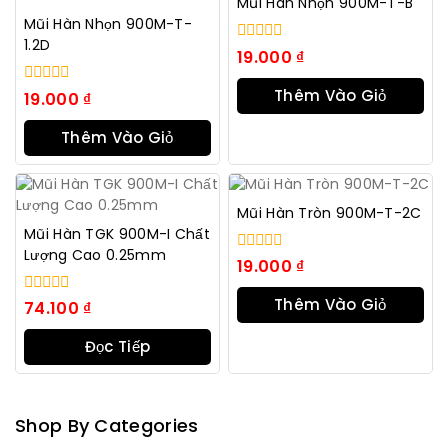
Mũi Hàn Nhọn 900M-T-B
Mũi Hàn Nhọn 900M-T-
1.2D
0
19.000
₫
trong
số
Thêm Vào Giỏ
0
19.000
₫
5
trong
Hàng
số
Thêm Vào Giỏ
5
Hàng
Mũi Hàn Tròn 900M-T-2C
Mũi Hàn TGK 900M-I Chất
Lượng Cao 0.25mm
0
19.000
₫
trong
số
Thêm Vào Giỏ
0
74.100
₫
5
trong
Hàng
số
Đọc Tiếp
5
Shop By Categories