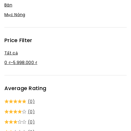
Tán
Bán
Thiết bị IoT
Mục Nóng
Tụ không phân cực
Vi Điều Khiển
Price Filter
Tất cả
0
₫
–
5.998.000
₫
Average Rating
(0)
(0)
(0)