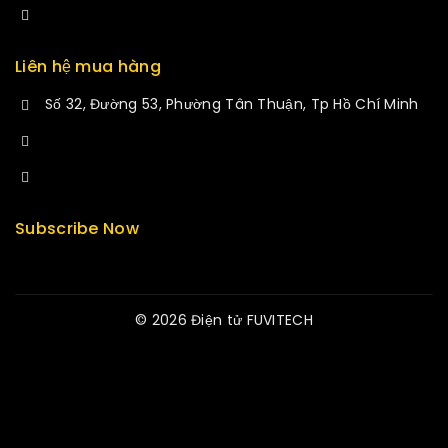
manminhmai@fuvitech.vn
Liên hệ mua hàng
Số 32, Đường 53, Phường Tân Thuận, Tp Hồ Chí Minh
+84 33-430-8669
sales@fuvitech.vn
Subscribe Now
© 2026 Điện tử FUVITECH
Get Latest Update & News