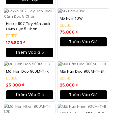
5
Mỏ Hàn 40W
Hakko 907 Tay Hàn Jack
Cắm Đực 5 Chân
0
75.000
₫
trong
số
Thêm Vào Giỏ
0
176.800
₫
5
trong
Hàng
số
Thêm Vào Giỏ
5
Hàng
Mũi Hàn Dao 900M-T-K
Mũi Hàn Dao 900M-T-SK
0
0
25.000
₫
25.000
₫
trong
trong
số
số
Thêm Vào Giỏ
Thêm Vào Giỏ
5
5
Hàng
Hàng