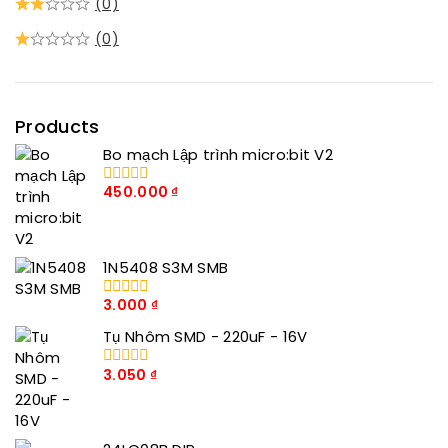
(0)
(0)
Products
Bo mạch Lập trình micro:bit V2
450.000
₫
0
trong
số
5
1N5408 S3M SMB
3.000
₫
0
trong
Tụ Nhôm SMD - 220uF - 16V
số
5
3.050
₫
0
trong
số
5