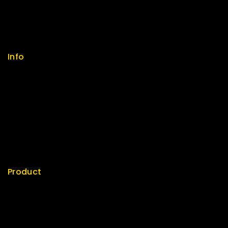
FAQs
Size Guide
Payments
Info
Contact us
About us
My cart
Checkout
My account
Product
Best Seller
Top Rated
Special