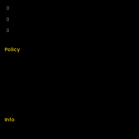
+84 34-661-1851
+84 33-430-8669
sales@fuvitech.vn
Policy
Return Policy
Security
Careers
Sitemap
FAQs
Info
Contact us