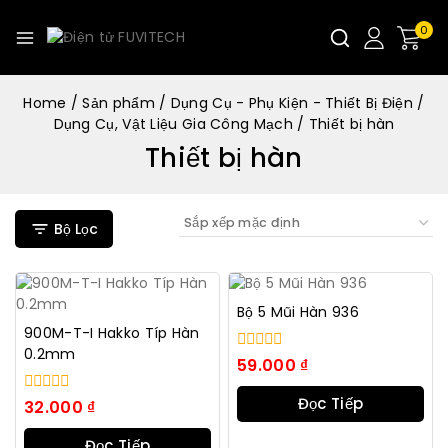
0
Home
/
Sản phẩm
/
Dụng Cụ - Phụ Kiện - Thiết Bị Điện
/
Dụng Cụ, Vật Liệu Gia Công Mạch
/
Thiết bị hàn
Thiết bị hàn
Bộ Lọc
Bộ 5 Mũi Hàn 936
900M-T-I Hakko Típ Hàn
0.2mm
0
59.000
₫
trong
số
Đọc Tiếp
0
32.000
₫
5
trong
số
Đọc Tiếp