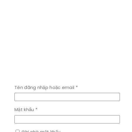
Bắt
Tên đăng nhập hoặc email
*
buộc
Bắt
Mật khẩu
*
buộc
Ghi nhớ mật khẩu