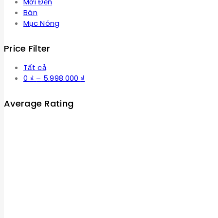
Mới Đến
Bán
Mục Nóng
Price Filter
Tất cả
Khoảng
0
₫
–
5.998.000
₫
giá:
từ
Average Rating
0 ₫
đến
5.998.000 ₫