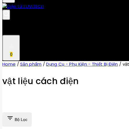
0
Home
/
Sản phẩm
/
Dụng Cụ - Phụ Kiện - Thiết Bị Điện
/
vật
vật liệu cách điện
Bộ Lọc