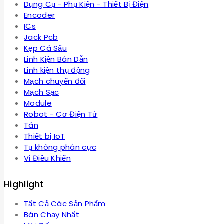
Dụng Cụ - Phụ Kiện - Thiết Bị Điện
Encoder
ICs
Jack Pcb
Kẹp Cá Sấu
Linh Kiện Bán Dẫn
Linh kiện thụ động
Mạch chuyển đổi
Mạch Sạc
Module
Robot - Cơ Điện Tử
Tán
Thiết bị IoT
Tụ không phân cực
Vi Điều Khiển
Highlight
Tất Cả Các Sản Phẩm
Bán Chạy Nhất