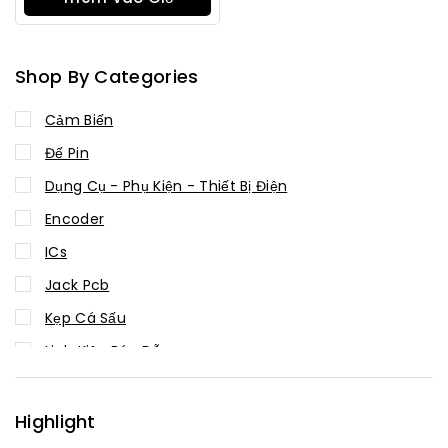
5
Hàng
Shop By Categories
Cảm Biến
Đế Pin
Dụng Cụ - Phụ Kiện - Thiết Bị Điện
Encoder
ICs
Jack Pcb
Kẹp Cá Sấu
Linh Kiện Bán Dẫn
Linh kiện thụ động
Mạch chuyển đổi
Highlight