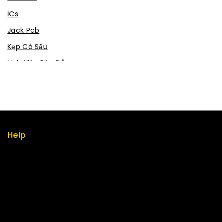
ICs
Jack Pcb
Kẹp Cá Sấu
Linh Kiện Bán Dẫn
Linh kiện thụ động
Mạch chuyển đổi
Mạch Sạc
Module
Help
Robot - Cơ Điện Tử
Term & policy
Tán
Press
Thiết bị IoT
Careers
Tụ không phân cực
Delivery
Vi Điều Khiển
Service