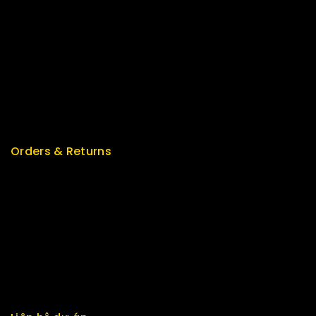
Best Seller
Top Rated
Special
Featured
New Arrivals
Orders & Returns
Track Order
Delivery
Services
Returns
Exchange