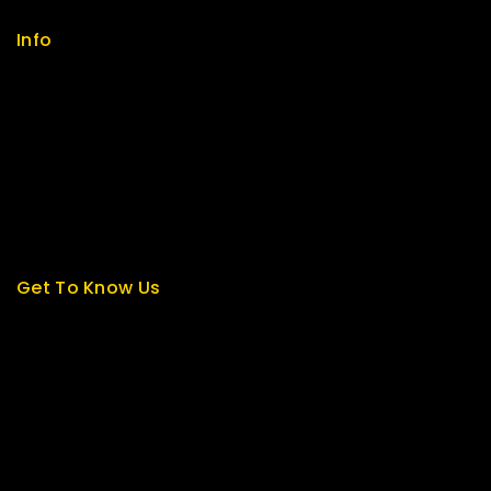
Info
Contact us
About us
My cart
Checkout
My account
Get To Know Us
About Us
Term & Policy
Careers
News & Blog
Contact Us