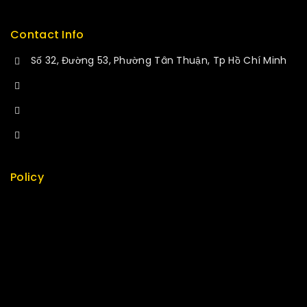
Contact Info
Số 32, Đường 53, Phường Tân Thuận, Tp Hồ Chí Minh
+84 34-661-1851
+84 33-430-8669
sales@fuvitech.vn
Policy
Return Policy
Security
Careers
Sitemap
FAQs