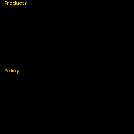
Products
Special
Best Seller
Top Rated
Featured
New Arrivals
Policy
Return Policy
Security
Careers
Sitemap
FAQs