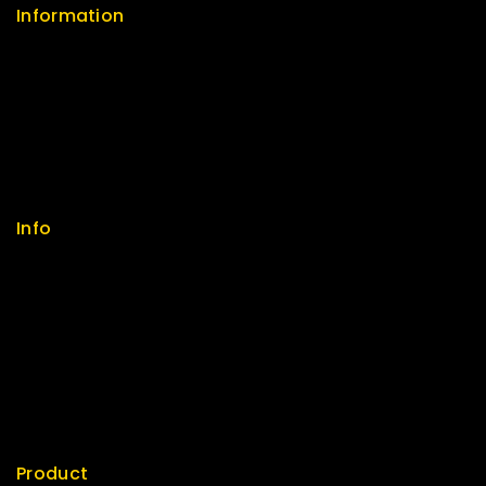
Information
Help Center
Feedback
FAQs
Size Guide
Payments
Info
Contact us
About us
My cart
Checkout
My account
Product