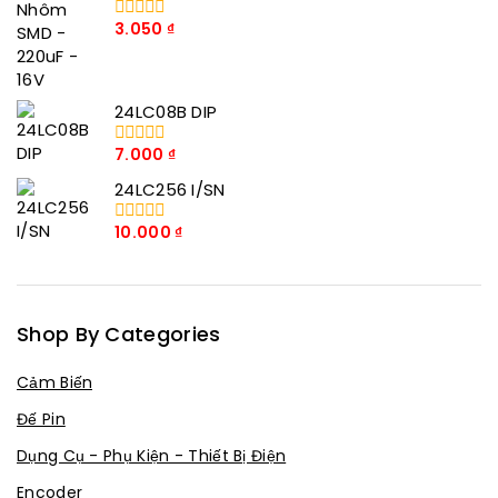
5
3.050
₫
0
trong
số
5
24LC08B DIP
7.000
₫
0
trong
24LC256 I/SN
số
5
10.000
₫
0
trong
số
5
Shop By Categories
Cảm Biến
Đế Pin
Dụng Cụ - Phụ Kiện - Thiết Bị Điện
Encoder