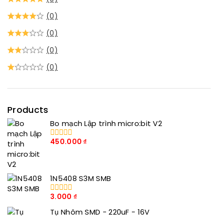
(0)
(0)
(0)
(0)
Products
Bo mạch Lập trình micro:bit V2
450.000
₫
0
trong
số
5
1N5408 S3M SMB
3.000
₫
0
trong
Tụ Nhôm SMD - 220uF - 16V
số