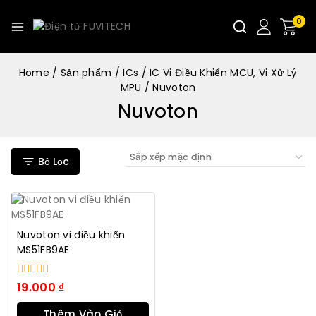
0
Home
/
Sản phẩm
/
ICs
/
IC Vi Điều Khiển MCU, Vi Xử Lý
MPU
/
Nuvoton
Nuvoton
Bộ Lọc
Nuvoton vi điều khiển
MS51FB9AE
0
19.000
₫
trong
số
Thêm Vào Giỏ