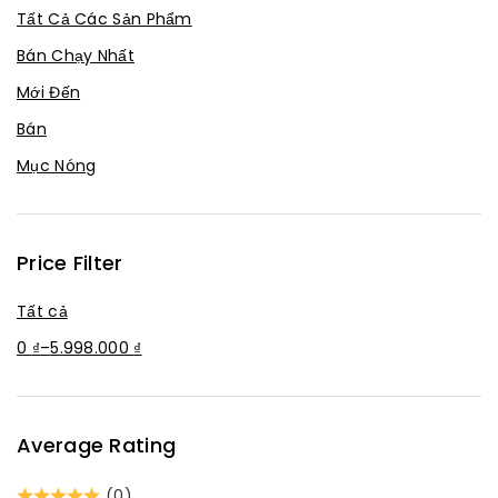
Mạch Sạc
Tất Cả Các Sản Phẩm
Module
Bán Chạy Nhất
Robot - Cơ Điện Tử
Mới Đến
Tán
Bán
Thiết bị IoT
Mục Nóng
Tụ không phân cực
Vi Điều Khiển
Price Filter
Tất cả
0
₫
–
5.998.000
₫
Average Rating
(0)