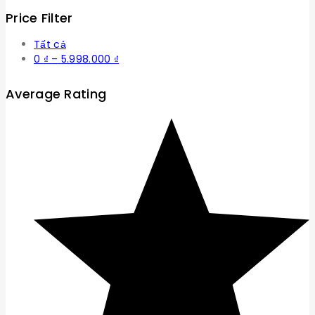
Price Filter
Tất cả
Khoảng
0
₫
–
5.998.000
₫
giá:
từ
Average Rating
0 ₫
đến
5.998.000 ₫