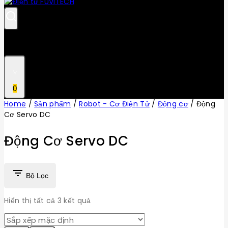
0
Home
/
Sản phẩm
/
Robot - Cơ Điện Tử
/
Động cơ
/
Động
Cơ Servo DC
Động Cơ Servo DC
Bộ Lọc
Hiển thị tất cả
3
kết quả