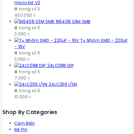
micro:bit V2
0
trong số 5
450.000
₫
1N5408 S3M SMB
0
trong số 5
3.000
₫
Tụ Nhôm SMD - 220uF
- 16V
0
trong số 5
3.050
₫
24LC08B DIP
0
trong số 5
7.000
₫
24LC256 I/SN
0
trong số 5
10.000
₫
Shop By Categories
Cảm Biến
Đế Pin