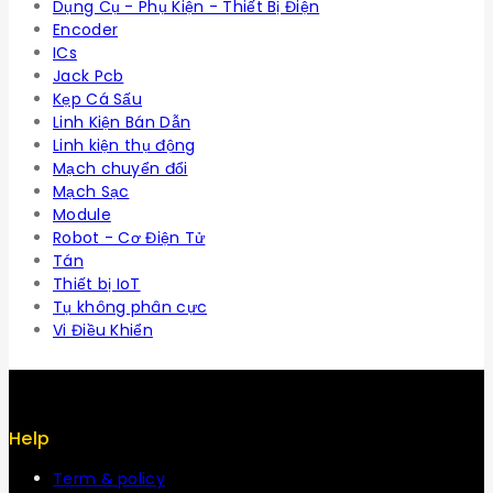
Dụng Cụ - Phụ Kiện - Thiết Bị Điện
Encoder
ICs
Jack Pcb
Kẹp Cá Sấu
Linh Kiện Bán Dẫn
Linh kiện thụ động
Mạch chuyển đổi
Mạch Sạc
Module
Robot - Cơ Điện Tử
Tán
Thiết bị IoT
Tụ không phân cực
Vi Điều Khiển
Help
Term & policy