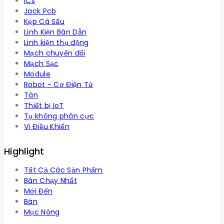
ICs
Jack Pcb
Kẹp Cá Sấu
Linh Kiện Bán Dẫn
Linh kiện thụ động
Mạch chuyển đổi
Mạch Sạc
Module
Robot - Cơ Điện Tử
Tán
Thiết bị IoT
Tụ không phân cực
Vi Điều Khiển
Highlight
Tất Cả Các Sản Phẩm
Bán Chạy Nhất
Mới Đến
Bán
Mục Nóng