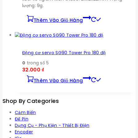
lượng: 9g.
Thêm Vào Giỏ Hàng
Động cơ servo SG90 Tower Pro 180 độ
0
trong số 5
32.000
₫
Thêm Vào Giỏ Hàng
Shop By Categories
Cảm Biến
Đế Pin
Dụng Cụ - Phụ Kiện - Thiết Bị Điện
Encoder