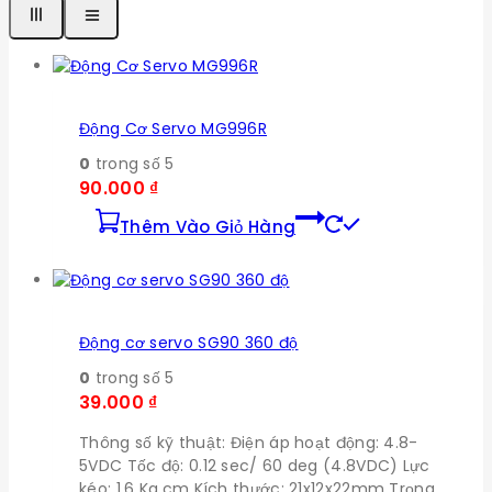
Động Cơ Servo MG996R
0
trong số 5
90.000
₫
Thêm Vào Giỏ Hàng
Động cơ servo SG90 360 độ
0
trong số 5
39.000
₫
Thông số kỹ thuật: Điện áp hoạt động: 4.8-
5VDC Tốc độ: 0.12 sec/ 60 deg (4.8VDC) Lực
kéo: 1.6 Kg.cm Kích thước: 21x12x22mm Trọng