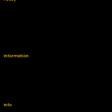
Return Policy
Security
Careers
Sitemap
FAQs
Information
Help Center
Feedback
FAQs
Size Guide
Payments
Info