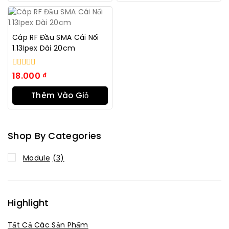
Hàng
Hàng
Cáp RF Đầu SMA Cái Nối
1.13Ipex Dài 20cm
0
18.000
₫
trong
số
Thêm Vào Giỏ
5
Hàng
Shop By Categories
Module
(3)
Highlight
Tất Cả Các Sản Phẩm