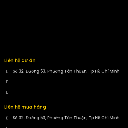
Track Order
Delivery
Services
Returns
Exchange
Liên hệ dự án
Số 32, Đường 53, Phường Tân Thuận, Tp Hồ Chí Minh
+84 34-661-1851
manminhmai@fuvitech.vn
Liên hệ mua hàng
Số 32, Đường 53, Phường Tân Thuận, Tp Hồ Chí Minh
+84 33-430-8669