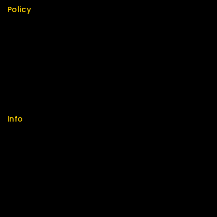
Policy
Return Policy
Security
Careers
Sitemap
FAQs
Info
Contact us
About us
My cart
Checkout
My account