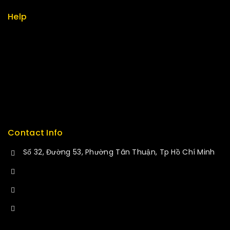
Help
Term & policy
Press
Careers
Delivery
Service
Contact Info
Số 32, Đường 53, Phường Tân Thuận, Tp Hồ Chí Minh
+84 34-661-1851
+84 33-430-8669
sales@fuvitech.vn