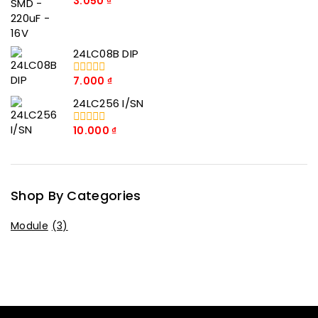
3.050
₫
0
trong
số
5
24LC08B DIP
7.000
₫
0
trong
24LC256 I/SN
số
5
10.000
₫
0
trong
số
5
Shop By Categories
Module
(3)