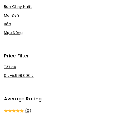
Bán Chạy Nhất
Mới Đến
Bán
Mục Nóng
Price Filter
Tất cả
0
₫
–
5.998.000
₫
Average Rating
(0)