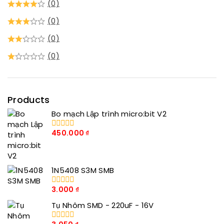
(0)
(0)
(0)
(0)
Products
Bo mạch Lập trình micro:bit V2
450.000
₫
0
trong
số
5
1N5408 S3M SMB
3.000
₫
0
trong
Tụ Nhôm SMD - 220uF - 16V
số
5