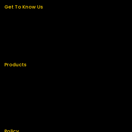
Get To Know Us
About Us
Term & Policy
Careers
News & Blog
Contact Us
Products
Special
Best Seller
Top Rated
Featured
New Arrivals
Policy