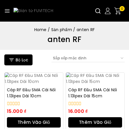
0
Home
/
Sản phẩm
/
anten RF
anten RF
Bộ Lọc
Cáp RF Đầu SMA Cái Nối
Cáp RF Đầu SMA Cái Nối
1.13Ipex Dài 10cm
1.13Ipex Dài 15cm
0
0
15.000
₫
16.000
₫
trong
trong
số
số
Thêm Vào Giỏ
Thêm Vào Giỏ
5
5