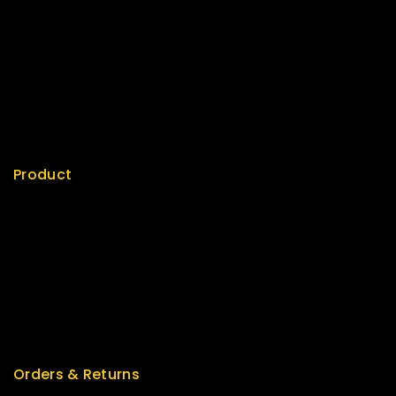
Contact us
About us
My cart
Checkout
My account
Product
Best Seller
Top Rated
Special
Featured
New Arrivals
Orders & Returns