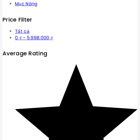
Mục Nóng
Price Filter
Tất cả
Khoảng
0
₫
–
5.998.000
₫
giá:
từ
Average Rating
0 ₫
đến
5.998.000 ₫