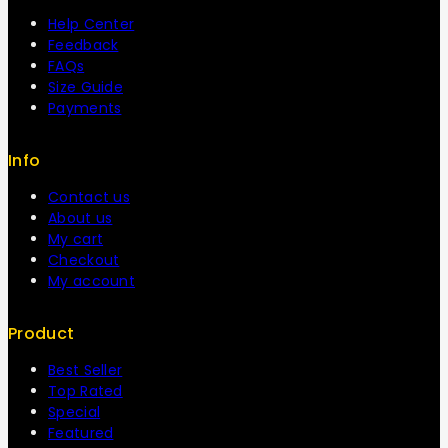
Help Center
Feedback
FAQs
Size Guide
Payments
Info
Contact us
About us
My cart
Checkout
My account
Product
Best Seller
Top Rated
Special
Featured