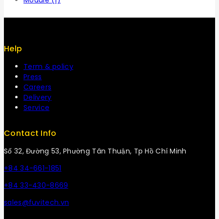
Module
(1)
Help
Term & policy
Press
Careers
Delivery
Service
Contact Info
Số 32, Đường 53, Phường Tân Thuận, Tp Hồ Chí Minh
+84 34-661-1851
+84 33-430-8669
sales@fuvitech.vn