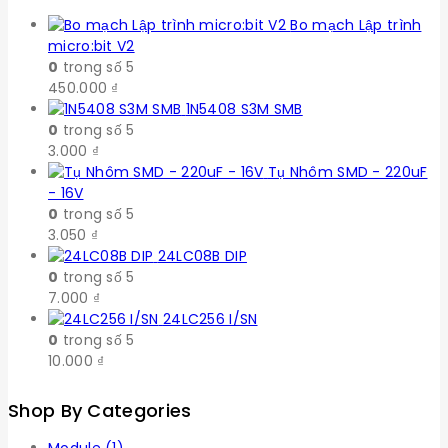
Bo mạch Lập trình
micro:bit V2
0
trong số 5
450.000
₫
1N5408 S3M SMB
0
trong số 5
3.000
₫
Tụ Nhôm SMD - 220uF
- 16V
0
trong số 5
3.050
₫
24LC08B DIP
0
trong số 5
7.000
₫
24LC256 I/SN
0
trong số 5
10.000
₫
Shop By Categories