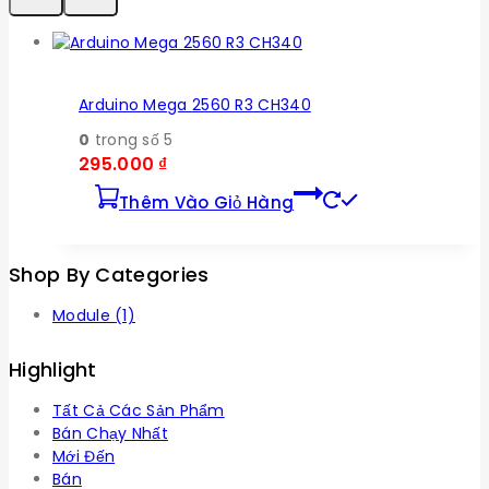
Arduino Mega 2560 R3 CH340
0
trong số 5
295.000
₫
Thêm Vào Giỏ Hàng
Shop By Categories
Module
(1)
Highlight
Tất Cả Các Sản Phẩm
Bán Chạy Nhất
Mới Đến
Bán