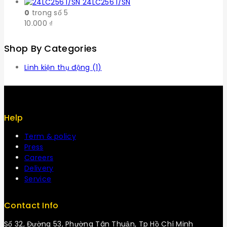
24LC256 I/SN
0
trong số 5
10.000
₫
Shop By Categories
Linh kiện thụ động
(1)
Help
Term & policy
Press
Careers
Delivery
Service
Contact Info
Số 32, Đường 53, Phường Tân Thuận, Tp Hồ Chí Minh