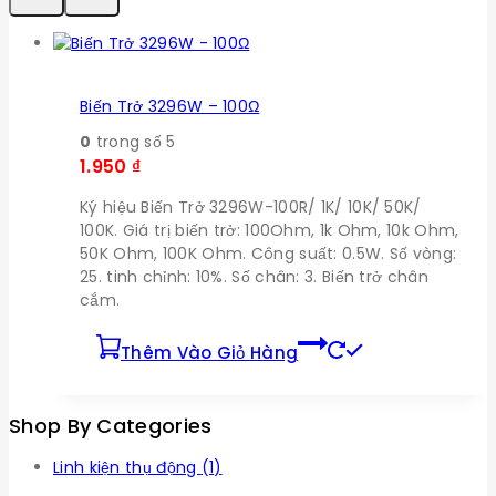
Biến Trở 3296W – 100Ω
0
trong số 5
1.950
₫
Ký hiệu Biến Trở 3296W-100R/ 1K/ 10K/ 50K/
100K. Giá trị biến trở: 100Ohm, 1k Ohm, 10k Ohm,
50K Ohm, 100K Ohm. Công suất: 0.5W. Số vòng:
25. tinh chỉnh: 10%. Số chân: 3. Biến trở chân
cắm.
Thêm Vào Giỏ Hàng
Shop By Categories
Linh kiện thụ động
(1)