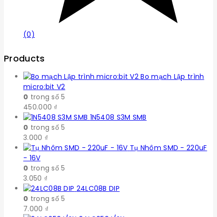
(0)
Products
Bo mạch Lập trình
micro:bit V2
0
trong số 5
450.000
₫
1N5408 S3M SMB
0
trong số 5
3.000
₫
Tụ Nhôm SMD - 220uF
- 16V
0
trong số 5
3.050
₫
24LC08B DIP
0
trong số 5
7.000
₫