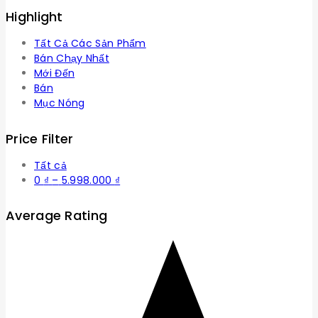
Highlight
Tất Cả Các Sản Phẩm
Bán Chạy Nhất
Mới Đến
Bán
Mục Nóng
Price Filter
Tất cả
Khoảng
0
₫
–
5.998.000
₫
giá:
từ
Average Rating
0 ₫
đến
5.998.000 ₫