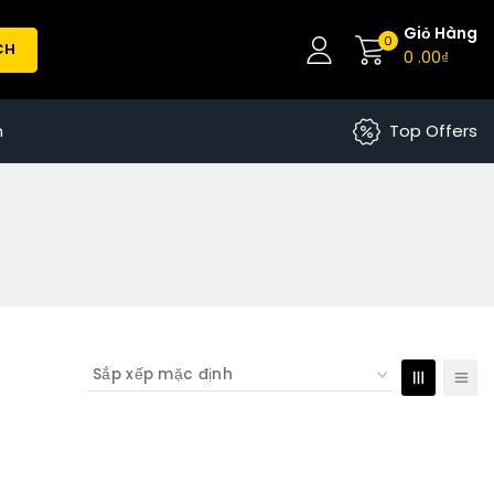
Giỏ Hàng
0
CH
0
.00₫
n
Top Offers