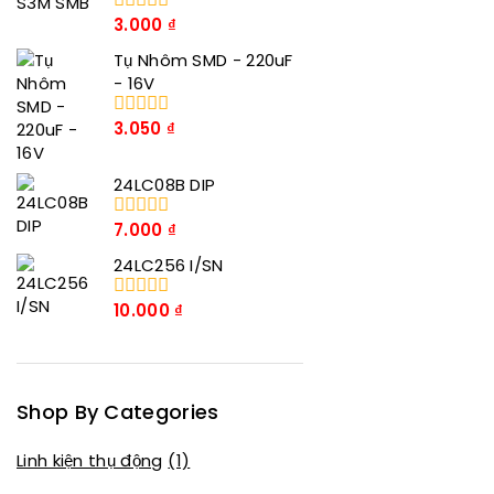
3.000
₫
0
trong
Tụ Nhôm SMD - 220uF
số
5
- 16V
3.050
₫
0
trong
số
24LC08B DIP
5
7.000
₫
0
trong
24LC256 I/SN
số
5
10.000
₫
0
trong
số
5
Shop By Categories
Linh kiện thụ động
(1)