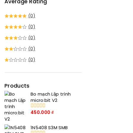
Average Rating
(0)
(0)
(0)
(0)
(0)
Products
Bo mạch Lập trình
micro:bit V2
450.000
₫
0
trong
số
1N5408 S3M SMB
5