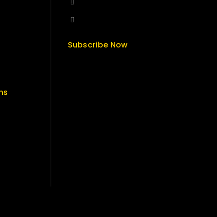
+84 33-430-8669
sales@fuvitech.vn
Subscribe Now
ns