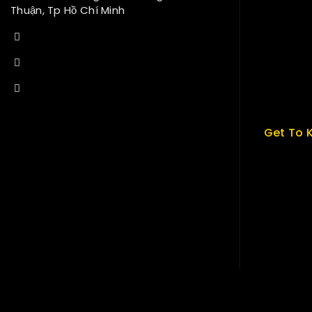
Thuận, Tp Hồ Chí Minh
About us
+84 34-661-1851
My cart
+84 33-430-8669
Checkou
sales@fuvitech.vn
My acco
Get To 
About U
Term & P
Careers
News & B
Contact