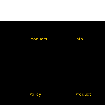
Products
Info
licy
Special
Contact us
Best Seller
About us
Top Rated
My cart
Featured
Checkout
New Arrivals
My account
Policy
Product
 us
Return Policy
Best Seller