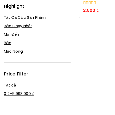
Highlight
0
2.500
₫
trong
Tất Cả Các Sản Phẩm
số
5
Bán Chạy Nhất
Mới Đến
Bán
Mục Nóng
Price Filter
Tất cả
0
₫
–
5.998.000
₫