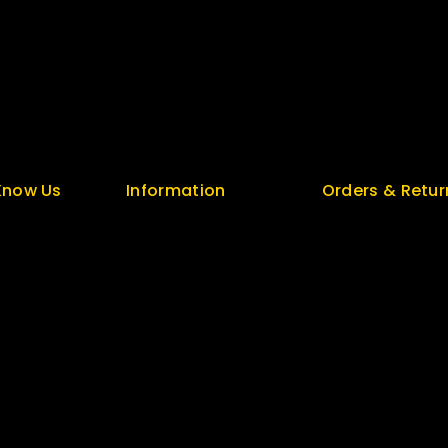
Security
Top Rated
Careers
Special
t
Sitemap
Featured
unt
FAQs
New Arrivals
Know Us
Information
Orders & Retur
s
Help Center
Track Order
olicy
Feedback
Delivery
FAQs
Services
log
Size Guide
Returns
 Us
Payments
Exchange