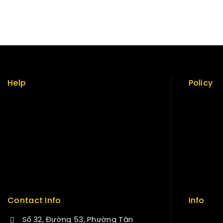
Help
Policy
Term & policy
Return Po
Press
Security
Careers
Careers
Delivery
Sitemap
Service
FAQs
Contact Info
Info
Số 32, Đường 53, Phường Tân
Contact