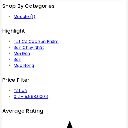
Shop By Categories
Module
(1)
Highlight
Tất Cả Các Sản Phẩm
Bán Chạy Nhất
Mới Đến
Bán
Mục Nóng
Price Filter
Tất cả
Khoảng
0
₫
–
5.998.000
₫
giá:
từ
Average Rating
0 ₫
đến
5.998.000 ₫