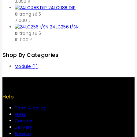
3.050
₫
24LC08B DIP
0
trong số 5
7.000
₫
24LC256 I/SN
0
trong số 5
10.000
₫
Shop By Categories
Module
(1)
Help
Term & policy
Press
Careers
Delivery
Service