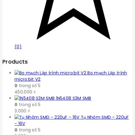
(0)
Products
Bo mạch Lập trình
micro:bit V2
0
trong số 5
450.000
₫
1N5408 S3M SMB
0
trong số 5
3.000
₫
Tụ Nhôm SMD - 220uF
- 16V
0
trong số 5