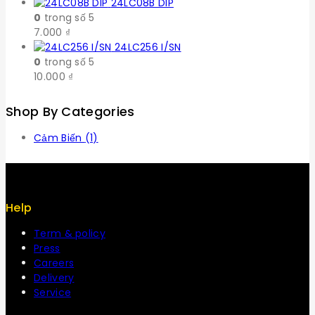
24LC08B DIP
0
trong số 5
7.000
₫
24LC256 I/SN
0
trong số 5
10.000
₫
Shop By Categories
Cảm Biến
(1)
Help
Term & policy
Press
Careers
Delivery
Service