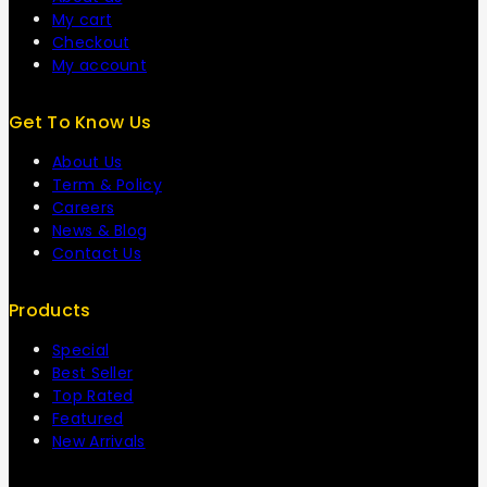
My cart
Checkout
My account
Get To Know Us
About Us
Term & Policy
Careers
News & Blog
Contact Us
Products
Special
Best Seller
Top Rated
Featured
New Arrivals