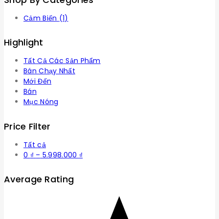
Cảm Biến
(1)
Highlight
Tất Cả Các Sản Phẩm
Bán Chạy Nhất
Mới Đến
Bán
Mục Nóng
Price Filter
Tất cả
Khoảng
0
₫
–
5.998.000
₫
giá:
từ
Average Rating
0 ₫
đến
5.998.000 ₫